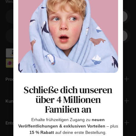
Weiche Sachen, kleine Rabatte, null Spam.
Ihre E-Mail
+1
Ihr Telefon
Produkte
Schließe dich unseren
über 4 Millionen
Kundendienst
Familien an
Erhalte frühzeitigen Zugang zu
neuen
Entdecken
Veröffentlichungen & exklusiven Vorteilen
– plus
15 % Rabatt
auf deine erste Bestellung.