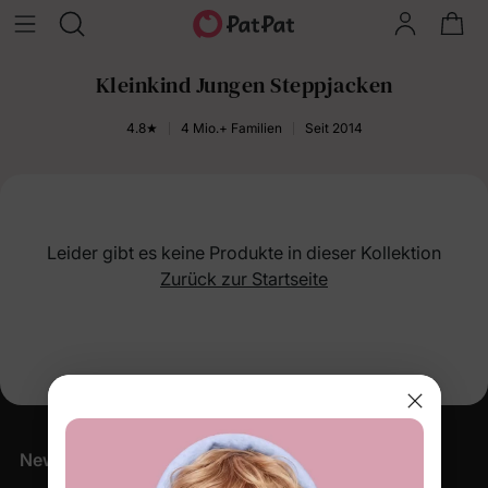
Kleinkind Jungen Steppjacken
4.8★
4 Mio.+ Familien
Seit 2014
Leider gibt es keine Produkte in dieser Kollektion
Zurück zur Startseite
Newsletter