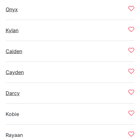
Onyx
Kylan
Caiden
Cayden
Darcy
Kobie
Rayaan