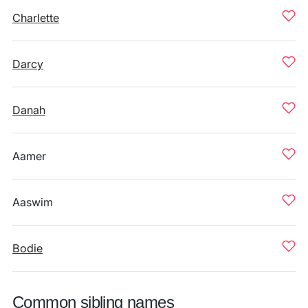
Charlette
Darcy
Danah
Aamer
Aaswim
Bodie
Common sibling names