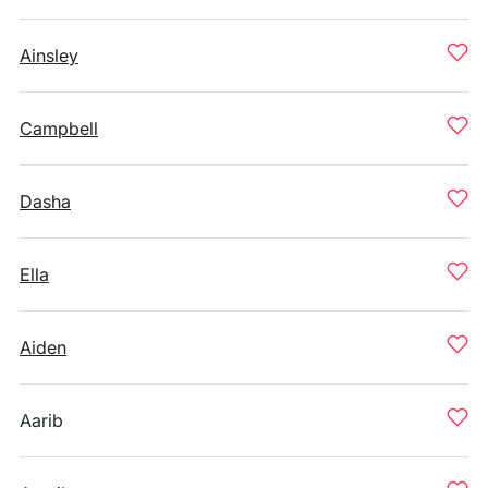
Ainsley
Campbell
Dasha
Ella
Aiden
Aarib