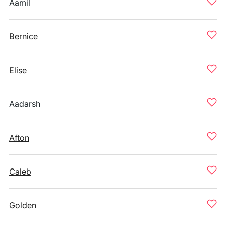
Aamil
Bernice
Elise
Aadarsh
Afton
Caleb
Golden