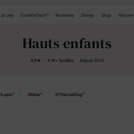
 la une
ComfortTech™
Moments
Disney
Shop
Histoire
Hauts enfants
4.8★
4 M+ familles
Depuis 2014
nLapin
™
Naia
™
ThermalHug
™