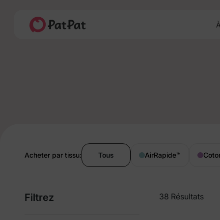
À
Acheter par tissu:
Tous
AirRapide
™
Coto
Filtrez
38 Résultats