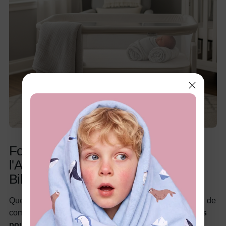
Fournitures d'Alimentation pour
l'Allaitement et l'Alimentation au
Biberon
Que vous prévoyez d'allaiter, d'alimenter au biberon ou de
combiner les deux méthodes, avoir les bons
essentiels
pour l'alimentation du nouveau-né
prêts rendra ces