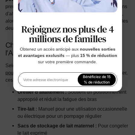
premiers jours plus fluides. Souvenez-vous que les plans
d'alimentation changent parfois après l'arrivée de bébé,
alors considérez d'avoir des fournitures basiques pour les
Rejoignez nos plus de 4
deux méthodes.
millions de familles
Checklist des Essentiels pour
Obtenez un accès anticipé aux
nouvelles sorties
l'Allaitement
et avantages exclusifs
— plus
15 % de réduction
sur votre première commande.
Selon le
CDC, parmi les nourrissons nés en 2021, 81
pour cent ont déjà été allaités
. Si vous prévoyez d'allaiter,
Bénéficiez de 15
ces articles peuvent soutenir votre voyage :
Votre adresse électronique
% de réduction
Oreiller d'allaitement :
Soutient un positionnement
En vous inscrivant, vous acceptez notre
Politique de
approprié et réduit la fatigue des bras
confidentialité
Tire-lait :
Manuel pour une utilisation occasionnelle
ou électrique pour un pompage régulier
Sacs de stockage de lait maternel :
Pour congeler
le lait exprimé