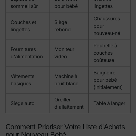
sommeil sûr
pour bébé
lingettes
Chaussures
Couches et
Siège
pour
lingettes
rebond
nouveau-né
Poubelle à
Fournitures
Moniteur
couches
d'alimentation
vidéo
coûteuse
Baignoire
Vêtements
Machine à
pour bébé
basiques
bruit blanc
(initialement)
Oreiller
Siège auto
Table à langer
d'allaitement
Comment Prioriser Votre Liste d'Achats
pour Nouveau Bébé