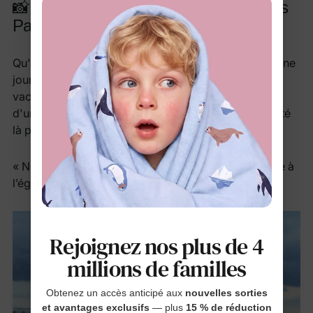
📸 Des moments qui comptent — Dans
PatPat
Qu'il s'agisse d'une rencontre avec le Père Noël, d'une
journée photo de Noël, d'une journée à la piscine en
vacances, d'une église le week-end ou simplement
d'un rendez-vous de jeu régulier au parc, PatPat a été
là pour chaque souvenir.
« Nous portons PatPat presque partout, de la piscine à
l’église, et tout ce qui se trouve entre les deux. »
Rejoignez nos plus de 4
millions de familles
Obtenez un accès anticipé aux
nouvelles sorties
et avantages exclusifs
— plus
15 % de réduction