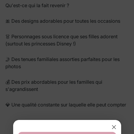
Qu'est-ce qui la fait revenir ?
🎀 Des designs adorables pour toutes les occasions
👗 Personnages sous licence que ses filles adorent
(surtout les princesses Disney !)
🤳 Des tenues familiales assorties parfaites pour les
photos
💰 Des prix abordables pour les familles qui
s'agrandissent
💎 Une qualité constante sur laquelle elle peut compter