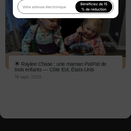
Bénéficiez de 15
Votre adresse électronique
% de réduction
En vous inscrivant, vous acceptez notre
Politique de
confidentialité
🌟 Raylee Chase : une maman PatPat de
trois enfants — Côte Est, États-Unis
18 sept. 2025