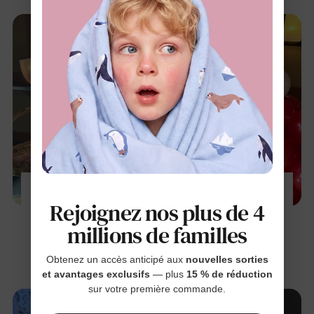
💕 Marjie Devine : Les étapes clés de
Rejoignez nos plus de 4
l'association des moments — Family of Fun,
États-Unis
millions de familles
18 sept. 2025
Obtenez un accès anticipé aux
nouvelles sorties
et avantages exclusifs
— plus
15 % de réduction
sur votre première commande.