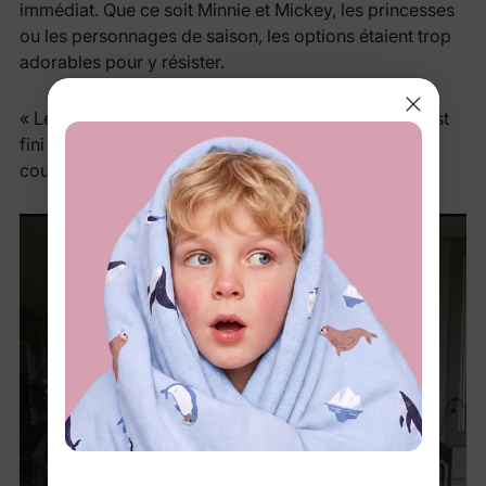
immédiat. Que ce soit Minnie et Mickey, les princesses
ou les personnages de saison, les options étaient trop
adorables pour y résister.
« Les ensembles assortis pour frères et sœurs ? C'est
fini pour mon portefeuille… mais ça vaut vraiment le
coup ! »