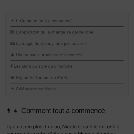
👩👧 Comment tout a commencé
💌 L'application qui a changé sa garde-robe
🏰 La magie de Disney, une joie assortie
🎄 Une nouvelle tradition de vacances
💃 Les stars du style du dimanche
❤️ Répandre l'amour de PatPat
🥂 Célébrez avec Nicole
👩👧 Comment tout a commencé
Il y a un peu plus d'un an, Nicole et sa fille ont enfilé
leur première robe d'été bleue « Maman et moi » :