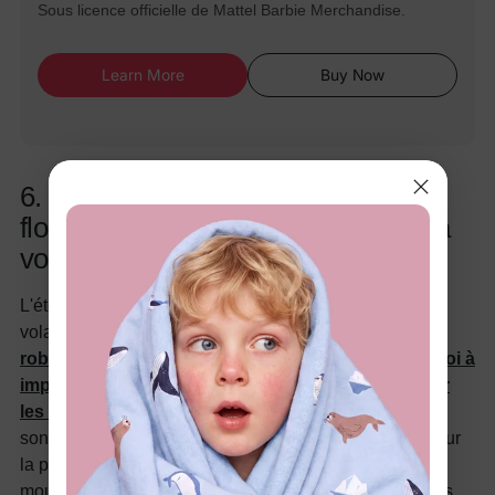
Sous licence officielle de Mattel Barbie Merchandise.
Learn More
Buy Now
6. Robes de vacances smockées
florales multicolores avec bretelles à
volants
L'été appelle des florales vibrantes et des détails à
volants, et cet ensemble répond magnifiquement. Les
robes de vacances en coton assorties maman et moi à
imprimé floral smocké avec bretelles à volants pour
les sorties familiales d'été et photos en multicolore
sont confectionnées en coton respirant qui est doux pour
la peau délicate. Le smock et les volants créent du
mouvement et du charme, les rendant parfaites pour les