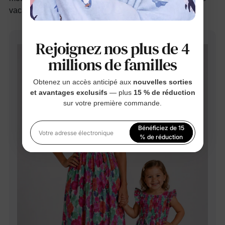
vacances à la plage ou les fêtes dans le jardin.
Rejoignez nos plus de 4
millions de familles
Obtenez un accès anticipé aux
nouvelles sorties
et avantages exclusifs
— plus
15 % de réduction
sur votre première commande.
Bénéficiez de 15
Votre adresse électronique
% de réduction
En vous inscrivant, vous acceptez notre
Politique de
confidentialité