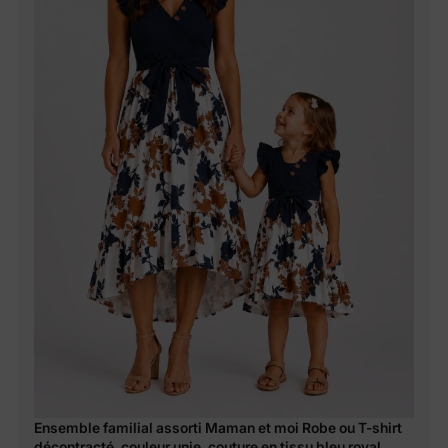
Ensemble familial assorti Maman et moi Robe ou T-shirt
décontracté, couleur unie, couture en tissu bleu royal