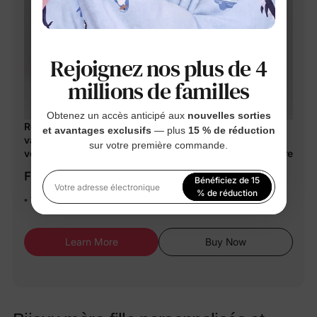
Rejoignez nos plus de 4
millions de familles
Obtenez un accès anticipé aux
nouvelles sorties
Robes assorties maman et moi en coton pour les
et avantages exclusifs
— plus
15 % de réduction
vacances Robes smockées à fleurs avec bretelles à
sur votre première commande.
volants pour sorties et photos familiales d'été Multicolore
From $24.99
Bénéficiez de 15
Votre adresse électronique
% de réduction
• Veuillez ajouter chaque taille séparément à votre panier
En vous inscrivant, vous acceptez notre
Politique de
confidentialité
Learn More
Buy Now