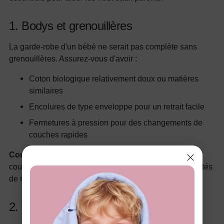
1.
Bodys et grenouillères
La garde-robe d'un bébé ne serait pas complète sans
grenouillères. Assurez-vous d'avoir :
Coton biologique relativement doux ou matières
similaires
Encolures de type enveloppe pour un retrait facile
Fermetures à pression pour des changements de
couches rapides
Conseil :
Augmentez les options d'achat multipack de
couleurs neutres ou pastel pour de meilleures possibilités
de mélange et d'association.
2.
Vêtements de nuit et pyjamas