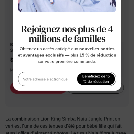
Rejoignez nos plus de 4
millions de familles
Barboteuse rayée à imprimé jungle Disney Le Roi Lion
Obtenez un accès anticipé aux
nouvelles sorties
Simba Naia™ pour bébé garçon/fille, 1 pièce, verte
et avantages exclusifs
— plus
15 % de réduction
$15.99
sur votre première commande.
Marchandise Disney sous licence officielle.
Bénéficiez de 15
Votre adresse électronique
% de réduction
Learn More
Buy Now
En vous inscrivant, vous acceptez notre
Politique de
confidentialité
La combinaison Lion King Simba Naia Jungle Print en
vert est l’une de ces tenues d’été pour bébé fille qui fait
aussi office d’aimant à photos. Le tissu Naia (fibre à base