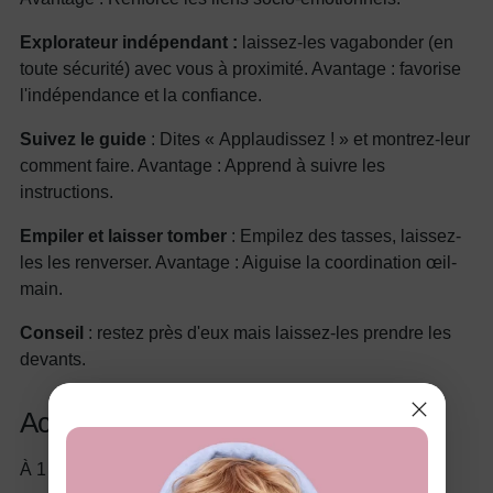
Explorateur indépendant :
laissez-les vagabonder (en
toute sécurité) avec vous à proximité. Avantage : favorise
l'indépendance et la confiance.
Suivez le guide
: Dites « Applaudissez ! » et montrez-leur
comment faire. Avantage : Apprend à suivre les
instructions.
Empiler et laisser tomber
: Empilez des tasses, laissez-
les les renverser. Avantage : Aiguise la coordination œil-
main.
Conseil
: restez près d'eux mais laissez-les prendre les
devants.
Activités pour les enfants de 1 an
À 1 an, ils entrent dans l'enfance. Jouez à ces jeux :