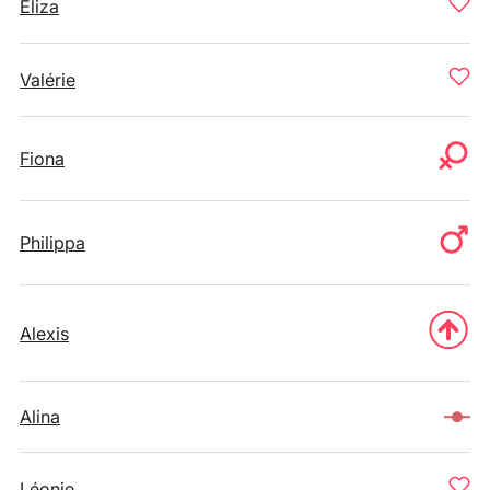
Eliza
Valérie
Fiona
Philippa
Alexis
Alina
Léonie