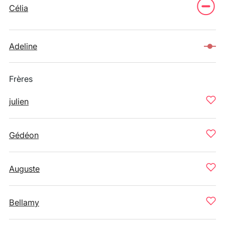
Célia
Adeline
Frères
julien
Gédéon
Auguste
Bellamy