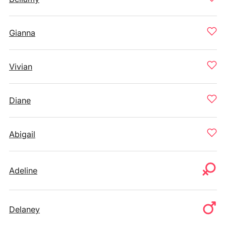
Gianna
Vivian
Diane
Abigail
Adeline
Delaney