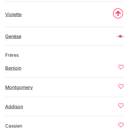
Violette
Genèse
Frères
Benjoin
Montgomery
Addison
Cassien