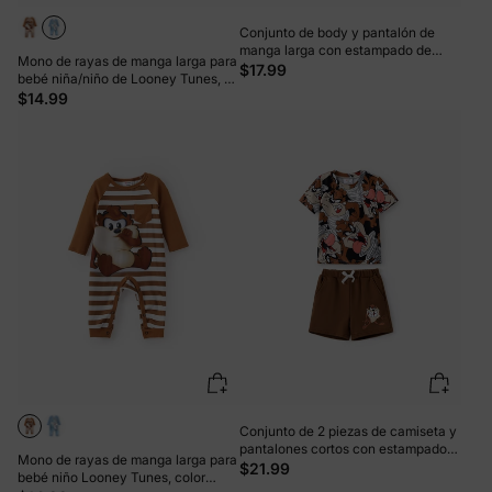
Conjunto de body y pantalón de
manga larga con estampado de
Mono de rayas de manga larga para
personajes de Looney Tunes para
$17.99
bebé niña/niño de Looney Tunes, 1
bebé niño, color marrón
pieza, azul cielo
$14.99
Conjunto de 2 piezas de camiseta y
pantalones cortos con estampado
Mono de rayas de manga larga para
de personajes de Looney Tunes
$21.99
bebé niño Looney Tunes, color
para niños pequeños, color marrón