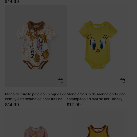
marrón, 1 pieza
$14.99
Mono de cuello polo con bloques de
Mono amarillo de manga corta con
color y estampado de costuras de
estampado animal de los Looney
Looney Tunes para bebé niño, color
Tunes para bebé niño/niña Naia?
$14.99
$12.99
marrón