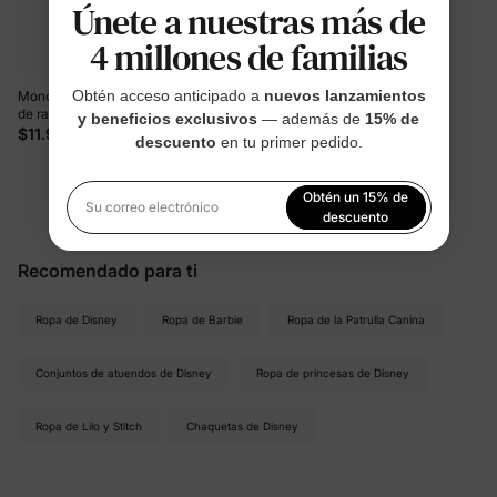
Únete a nuestras más de
4 millones de familias
Obtén acceso anticipado a
nuevos lanzamientos
Mono sin mangas con estampado
de rayas de los personajes de
y beneficios exclusivos
— además de
15% de
Looney Tunes para niña, color rosa,
$11.99
descuento
en tu primer pedido.
1 pieza
Obtén un 15% de
Está viendo 1-9 de 9 productos
Su correo electrónico
descuento
Al registrarte, aceptas nuestra
Política de privacidad
Recomendado para ti
Ropa de Disney
Ropa de Barbie
Ropa de la Patrulla Canina
Conjuntos de atuendos de Disney
Ropa de princesas de Disney
Ropa de Lilo y Stitch
Chaquetas de Disney