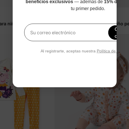
beneficios exclusivos
— además de
15% de des
tu primer pedido.
DayFlex
ara niño/niña Hot
Conjunto de 2 piezas para niño 
Obtén
con animales gris
$23.99
Su correo electrónico
de de
Al registrarte, aceptas nuestra
Política de privac