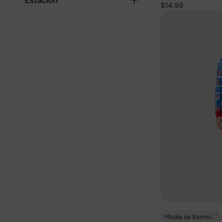
Estación
rosa
$14.99
™
Nube de Bambú