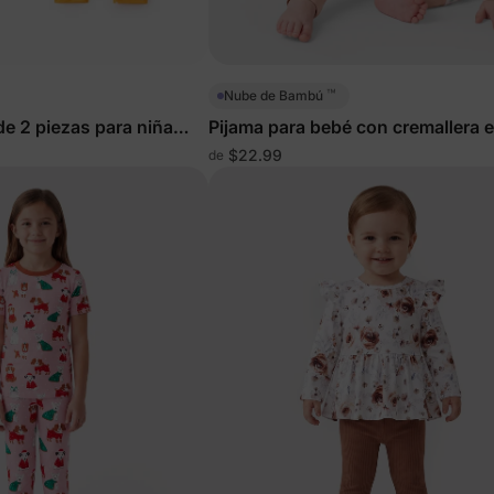
™
Nube de Bambú
de 2 piezas para niña
Pijama para bebé con cremallera 
or crema
direcciones y diseño de estrella
$22.99
de