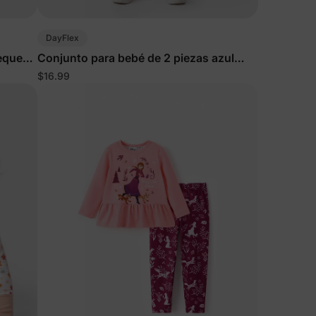
cuento
en
DayFlex
pequeño
Conjunto para bebé de 2 piezas azul
 un 15%
grisáceo
$16.99
scuento
idad