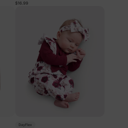
Disney Moana
$16.99
DayFlex