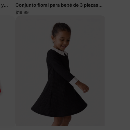
 y
Conjunto floral para bebé de 3 piezas
ón
con diadema
$19.99