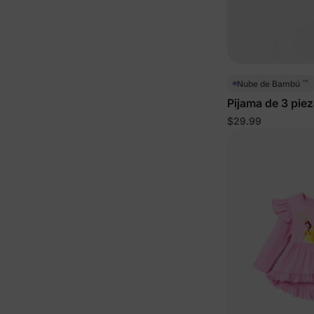
™
Nube de Bambú
Pijama de 3 piez
pequeños con p
$29.99
para Navidad