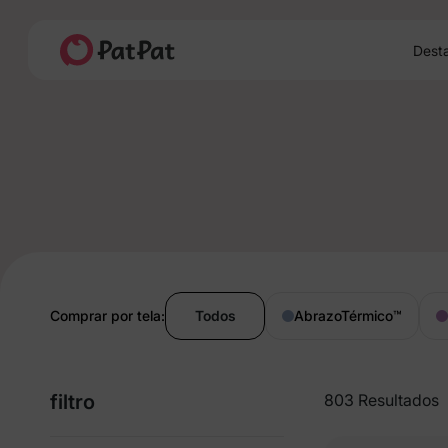
Dest
Comprar por tela:
Todos
AbrazoTérmico
™
filtro
803 Resultados