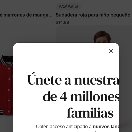
PAW Patrol
bé marrones de manga
Sudadera roja para niño pequeño
$14.99
Únete a nuestras
de 4 millones d
familias
Obtén acceso anticipado a
nuevos lanzamien