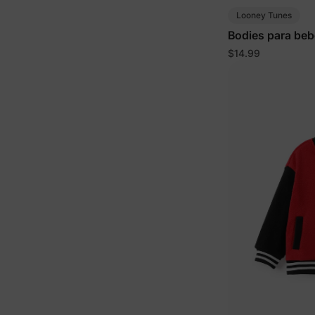
Looney Tunes
Bodies para be
larga
$14.99