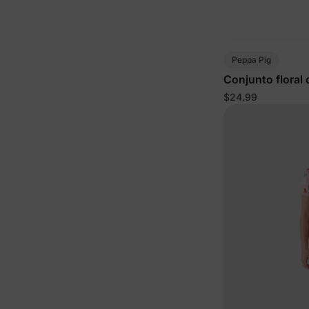
Peppa Pig
Conjunto floral 
pequeña en col
$24.99