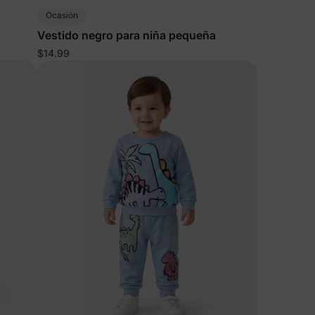
Ocasión
Vestido negro para niña pequeña
$14.99
 más
e
tos y