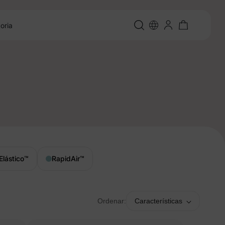
oria
Elástico
™
RapidAir
™
Ordenar:
Características