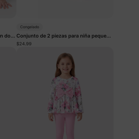
Congelado
en dos
Conjunto de 2 piezas para niña pequeña
rojo
$24.99