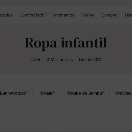
acados
ComfortTech™
Momentos
Disney
Comprar
Hist
Ropa infantil
4.8★
4 M+ familias
Desde 2014
BunnyCotton
™
Naia
™
Nube de Bambú
™
Núcleo