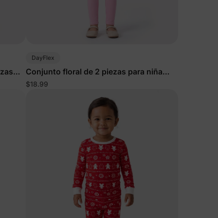
DayFlex
ezas
Conjunto floral de 2 piezas para niña
pequeña en rosa
$18.99