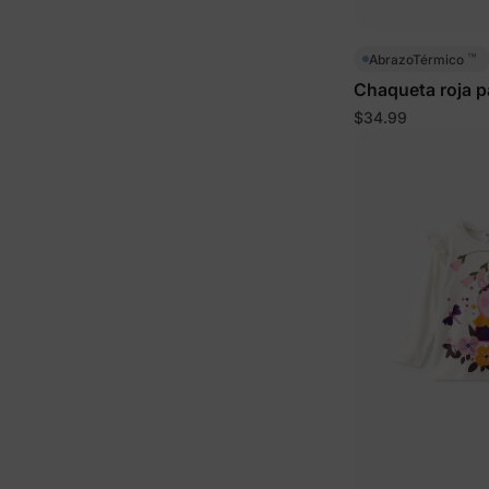
™
AbrazoTérmico
Chaqueta roja p
Wheels
$34.99