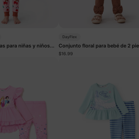
DayFlex
as para niñas y niños
Conjunto floral para bebé de 2 pi
erros de Santa Claus
marrón
$16.99