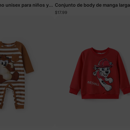
no unisex para niños y
Conjunto de body de manga larga
as con diseño de
pantalón para bebé en color marr
$17.99