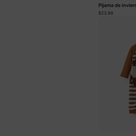
Pijama de invier
niñas de 2 piez
$23.99
pingüino