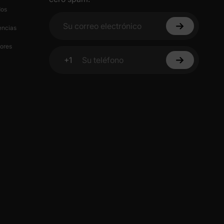
cuento
en
dos
encias
Su correo electrónico
ores
 un 15%
+1
scuento
Su teléfono
idad