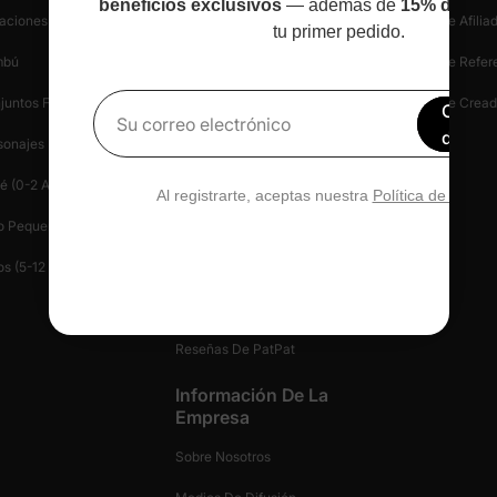
beneficios exclusivos
— además de
15% de des
aciones
Información De Envío
Programa De Afilia
tu primer pedido.
mbú
Iniciar Una Devolución
Programa De Refer
juntos Familiares A Juego
Política De Devoluciones
Programa De Cread
Obtén
Su correo electrónico
de de
sonajes
Seguridad De Compra
Blog
é (0-2 Años)
Centro De Ayuda
Prensa
Al registrarte, aceptas nuestra
Política de privac
o Pequeño (2-6 Años)
Contáctanos
Patlife
os (5-12 Años)
Gestionar Tu Privacidad
Tarjeta De Regalo
Reseñas De PatPat
Información De La
Empresa
Sobre Nosotros