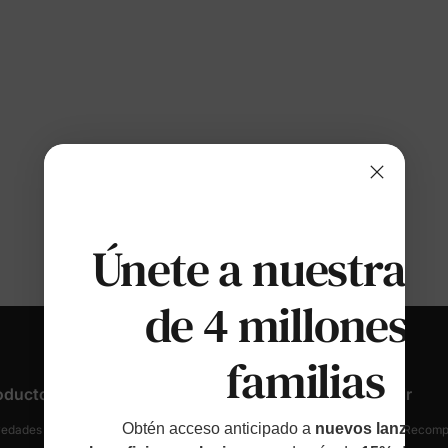
Únete a nuestras
de 4 millones d
familias
oductos
Atención Al Cliente
Descubrir
Obtén acceso anticipado a
nuevos lanzamien
edades Y Destacados
Rastrear Tu Pedido
Fidelidad Y Recom