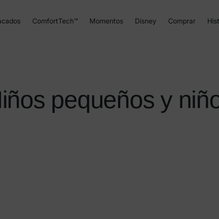
acados
ComfortTech™
Momentos
Disney
Comprar
Hist
iños pequeños y niñ