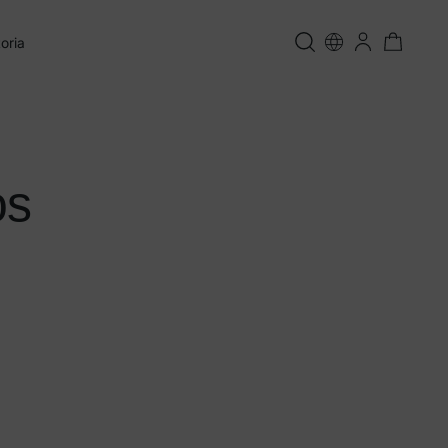
oria
os