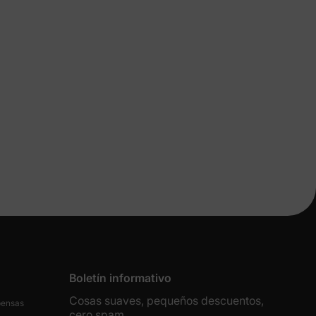
 más
e
Boletín informativo
Cosas suaves, pequeños descuentos,
tos y
pensas
cero spam.