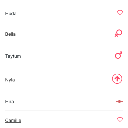
Huda
Bella
Taytum
Nyla
Hira
Camille