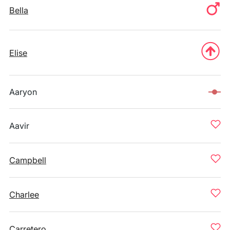
Bella
Elise
Aaryon
Aavir
Campbell
Charlee
Carretero