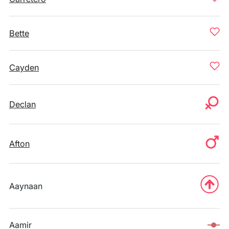
Bette
Cayden
Declan
Afton
Aaynaan
Aamir