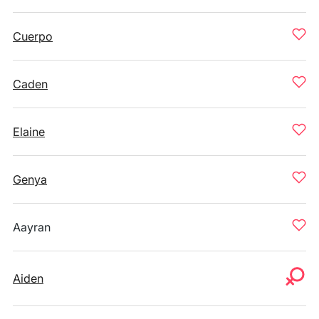
Cuerpo
Caden
Elaine
Genya
Aayran
Aiden