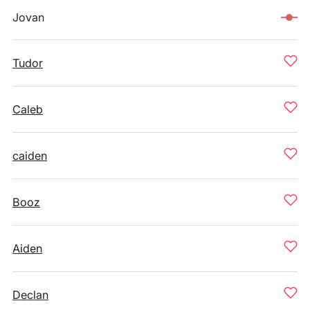
Jovan
Tudor
Caleb
caiden
Booz
Aiden
Declan