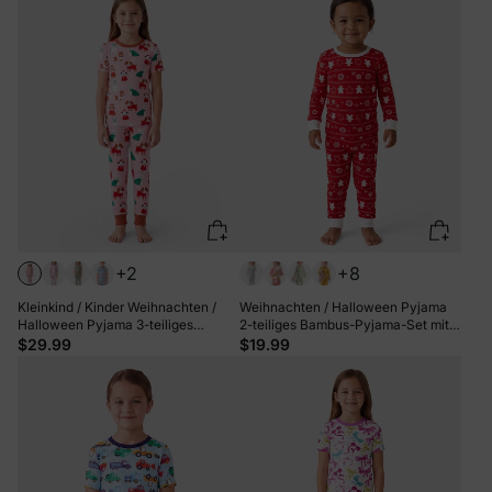
+2
+8
Kleinkind / Kinder Weihnachten /
Weihnachten / Halloween Pyjama
Halloween Pyjama 3-teiliges
2-teiliges Bambus-Pyjama-Set mit
Bambus Pyjama Set 2-in-1 Look für
kindlichem Druck für Baby /
$29.99
$19.99
4 Jahreszeiten (eng anliegend) Hell
Kleinkind (eng anliegend) rot
rosa