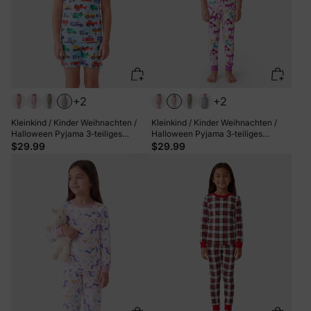
+2
+2
Kleinkind / Kinder Weihnachten /
Kleinkind / Kinder Weihnachten /
Halloween Pyjama 3-teiliges
Halloween Pyjama 3-teiliges
Bambus Pyjama Set 2-in-1 Look für
Bambus Pyjama Set 2-in-1 Look für
$29.99
$29.99
4 Jahreszeiten (eng anliegend)
4 Jahreszeiten (eng anliegend) rosa
hellblau