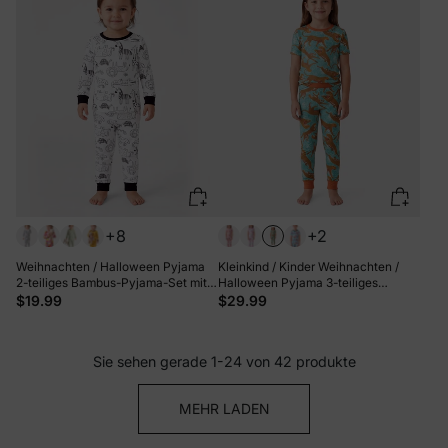
+8
+2
Weihnachten / Halloween Pyjama
Kleinkind / Kinder Weihnachten /
2-teiliges Bambus-Pyjama-Set mit
Halloween Pyjama 3-teiliges
kindlichem Druck für Baby /
Bambus Pyjama Set 2-in-1 Look für
$19.99
$29.99
Kleinkind (eng anliegend) schwarz
4 Jahreszeiten (eng anliegend) grün
Sie sehen gerade 1-24 von 42 produkte
MEHR LADEN