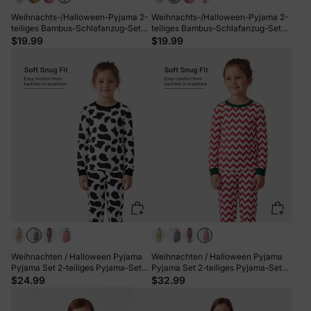
Weihnachts-/Halloween-Pyjama 2-
Weihnachts-/Halloween-Pyjama 2-
teiliges Bambus-Schlafanzug-Set
teiliges Bambus-Schlafanzug-Set
mit kindlichem Print für Kleinkinder /
mit kindlichem Print für Kleinkinder /
$19.99
$19.99
Mädchen (Eng anliegend) Orange
Mädchen (eng anliegend) Grün
Weihnachten / Halloween Pyjama
Weihnachten / Halloween Pyjama
Pyjama Set 2-teiliges Pyjama-Set
Pyjama Set 2-teiliges Pyjama-Set
mit kindlichem Aufdruck für
mit kindlichem Aufdruck für
$24.99
$32.99
Kleinkind / Kinder ( eng anliegend )
Kleinkind / Kinder ( eng anliegend )
schwarz
Farbblock