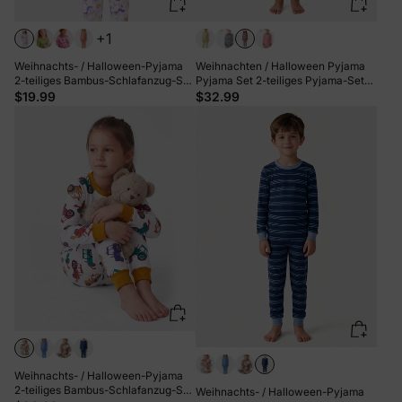
+1
Weihnachts- / Halloween-Pyjama
Weihnachten / Halloween Pyjama
2-teiliges Bambus-Schlafanzug-Set
Pyjama Set 2-teiliges Pyjama-Set
mit kindlichem Print für Kleinkinder /
mit kindlichem Aufdruck für
$19.99
$32.99
Mädchen (eng anliegend) Rosa
Kleinkind / Kinder ( eng anliegend )
Mehrfarbig
Weihnachts- / Halloween-Pyjama
2-teiliges Bambus-Schlafanzug-Set
Weihnachts- / Halloween-Pyjama