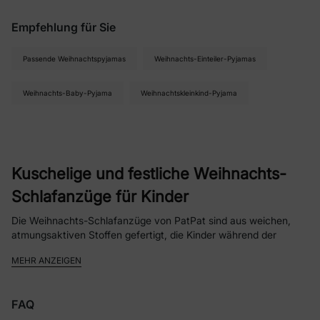
Empfehlung für Sie
Passende Weihnachtspyjamas
Weihnachts-Einteiler-Pyjamas
Weihnachts-Baby-Pyjama
Weihnachtskleinkind-Pyjama
Kuschelige und festliche Weihnachts-
Schlafanzüge für Kinder
Die Weihnachts-Schlafanzüge von PatPat sind aus weichen,
atmungsaktiven Stoffen gefertigt, die Kinder während der
Feiertage angenehm warm und bequem halten. Mit fröhlichen,
MEHR ANZEIGEN
festlich gestalteten Drucken wie verspielten Rentieren,
Schneeflocken und Weihnachtsmotiven machen diese
Schlafanzüge die Schlafenszeit festlich und spaßig. In Größen
FAQ
erhältlich, die für Kinder bis zu 12 Jahren geeignet sind, eignen