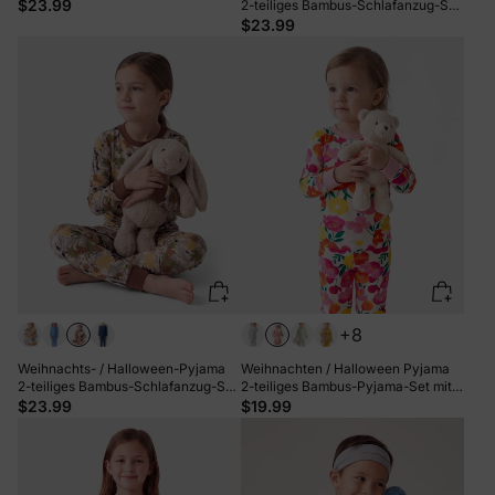
mit verspieltem Print für Kleinkinder
$23.99
2-teiliges Bambus-Schlafanzug-Set
/ Kinder (Eng anliegend) Gelb
mit verspieltem Print für Kleinkinder
$23.99
/ Kinder (eng anliegend) Blau
+8
Weihnachts- / Halloween-Pyjama
Weihnachten / Halloween Pyjama
2-teiliges Bambus-Schlafanzug-Set
2-teiliges Bambus-Pyjama-Set mit
mit verspieltem Print für Kleinkinder
kindlichem Druck für Baby /
$23.99
$19.99
/ Kinder (eng anliegend) Braun
Kleinkind (eng anliegend) rosa