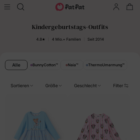
Kindergeburtstags-Outfits
4.8★
4 Mio.+ Familien
Seit 2014
Alle
BunnyCotton
™
Naia
™
ThermoUmarmung
™
Sortieren
Größe
Geschlecht
Filter