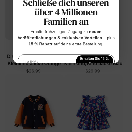
Schließe dich unseren
über 4 Millionen
Familien an
Erhalte frühzeitigen Zugang zu
neuen
Veröffentlichungen & exklusiven Vorteilen
– plus
15 % Rabatt
auf deine erste Bestellung.
™
Disney-Prinzessin
ThermoUmarmung
Disney Moana Mädchen
Disney Stitch Jungen
Erhalten Sie 15 %
Kleinkind Jacke Orange
Kleinkind/Kind Jacke Blau
Ihre E-Mail
Rabatt
$26.99
$29.99
Indem Sie sich anmelden, stimmen Sie unserer
Datenschutzerklärung
zu