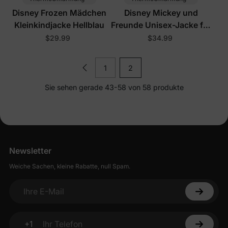
Disney Frozen Mädchen
Disney Mickey und
Kleinkindjacke Hellblau
Freunde Unisex-Jacke für
Kleinkinder/Kinder in
$29.99
$34.99
Königsblau
1
2
Sie sehen gerade 43-58 von 58 produkte
Newsletter
Weiche Sachen, kleine Rabatte, null Spam.
Ihre E-Mail
+1