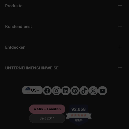
Produkte
– Perfekt abgestimmt mit Geschwister Outfits für
unvergessliche Fotos.
Kundendienst
Warum Eltern PatPat Rock Sets lieben
Entdecken
– für Kleinkinder, Kinder und Tweens
UNTERNEHMENSHINWEISE
, die jedes Outfit besonders machen
Shoppe jetzt die schönsten Mädchen
US
Rock Sets
Entdecke bei PatPat die perfekte Balance aus
Komfort und Stil
.
4 Mio.+ Familien
Ob für die Schule, einen Familienausflug oder ein besonderes
Ereignis – unsere Outfits geben Kindern Selbstvertrauen und
Seit 2014
lassen sie großartig aussehen.
👉 Schau dir jetzt die gesamte Kollektion an und sichere dir