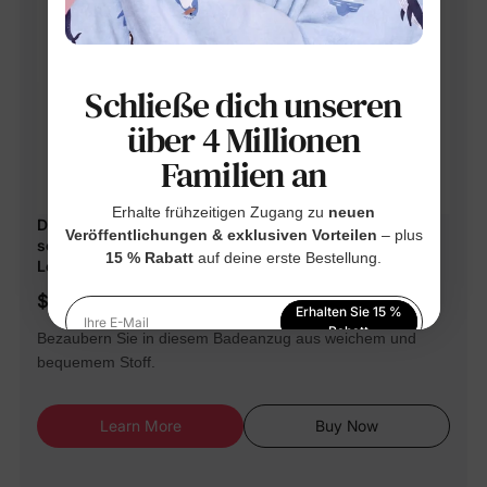
Schließe dich unseren
über 4 Millionen
Familien an
Erhalte frühzeitigen Zugang zu
neuen
Disney Mickey and Friends Kleinkind Mädchen
Veröffentlichungen & exklusiven Vorteilen
– plus
schulterfreier Badeanzug mit Rüschen mit
15 % Rabatt
auf deine erste Bestellung.
Leopardenmuster roseo
$29.99
Erhalten Sie 15 %
Ihre E-Mail
Rabatt
Bezaubern Sie in diesem Badeanzug aus weichem und
bequemem Stoff.
Indem Sie sich anmelden, stimmen Sie unserer
Datenschutzerklärung
zu
Learn More
Buy Now