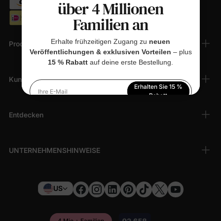
über 4 Millionen
Familien an
Erhalte frühzeitigen Zugang zu
neuen
Produkte
Veröffentlichungen & exklusiven Vorteilen
– plus
15 % Rabatt
auf deine erste Bestellung.
Kundendienst
Erhalten Sie 15 %
Ihre E-Mail
Rabatt
Entdecken
Indem Sie sich anmelden, stimmen Sie unserer
Datenschutzerklärung
zu
UNTERNEHMENSHINWEISE
US
4 Mio.+ Familien