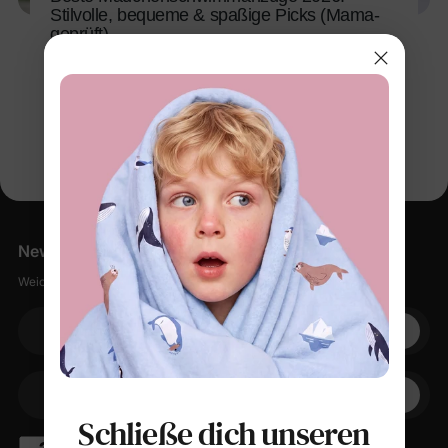
Stilvolle, bequeme & spaßige Picks (Mama-
geprüft)
7. Mai 2026
Newsletter
Weiche Sachen, kleine Rabatte, null Spam.
Ihre E-Mail
+1
Ihr Telefon
Schließe dich unseren