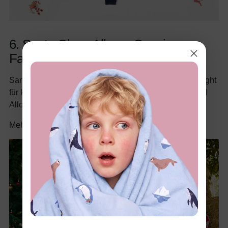
6. Santa Claus Allover Onesie –
Familien-Pyjama
Santa überall! Dieser Ganzkörper-Onesie ist ein Highlight
für kalte Winternächte. Mit Kapuze für extra Wärme und
Allover-Print für maximale Festtagsstimmung.
Mehr entdecken:
Weihnachtsmann-Pyjamas