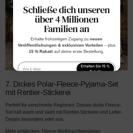
Schließe dich unseren
über 4 Millionen
Familien an
Erhalte frühzeitigen Zugang zu
neuen
Veröffentlichungen & exklusiven Vorteilen
– plus
15 % Rabatt
auf deine erste Bestellung.
Erhalten Sie 15 %
Ihre E-Mail
Rabatt
7. Dickes Polar-Fleece-Pyjama-Set
Indem Sie sich anmelden, stimmen Sie unserer
Datenschutzerklärung
zu
mit Rentier-Stickerei
Perfekt für verschneite Regionen: Dieses dicke Fleece-
Set hält warm und sieht mit Rentier-Stickerei und Letter-
Details besonders edel aus.
Mehr entdecken:
Fleece-Weihnachtspyjamas