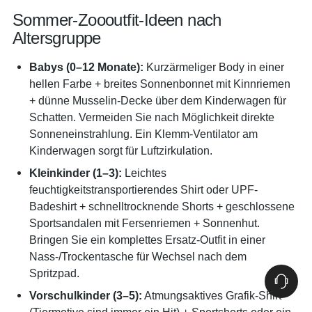
Sommer-Zoooutfit-Ideen nach
Altersgruppe
Babys (0–12 Monate):
Kurzärmeliger Body in einer
hellen Farbe + breites Sonnenbonnet mit Kinnriemen
+ dünne Musselin-Decke über dem Kinderwagen für
Schatten. Vermeiden Sie nach Möglichkeit direkte
Sonneneinstrahlung. Ein Klemm-Ventilator am
Kinderwagen sorgt für Luftzirkulation.
Kleinkinder (1–3):
Leichtes
feuchtigkeitstransportierendes Shirt oder UPF-
Badeshirt + schnelltrocknende Shorts + geschlossene
Sportsandalen mit Fersenriemen + Sonnenhut.
Bringen Sie ein komplettes Ersatz-Outfit in einer
Nass-/Trockentasche für Wechsel nach dem
Spritzpad.
Vorschulkinder (3–5):
Atmungsaktives Grafik-Shirt
(Tiermotive sind immer ein Hit) + Sportshorts oder ein