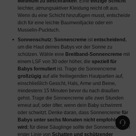
Minimum zu beschränken
. Eine
einzige Schicht
leichter, atmungsaktiver Kleidung reicht oft aus.
Wenn du eine Schicht hinzufügen musst, entscheide
dich für eine leichte Baumwolljacke oder ein
Musselin-Pucktuch.
Sonnenschutz:
Sonnencreme
ist
entscheidend
,
um die Haut deines Babys vor der Sonne zu
schützen. Wähle eine
Breitband-Sonnencreme
mit
einem LSF von 30 oder höher, die
speziell für
Babys formuliert
ist. Trage die Sonnencreme
großzügig
auf alle freiliegenden Hautpartien auf,
einschließlich Gesicht, Hals, Arme und Beine,
mindestens 15 Minuten bevor du nach draußen
gehst. Trage die Sonnencreme alle zwei Stunden
erneut auf, oder öfter, wenn dein Baby schwimmt
oder schwitzt. Denke daran, dass Sonnencreme
für
Babys unter sechs Monaten nicht empfohlen
wird
; für diese Säuglinge sollte der Sonnenschutz in
erster Linie von
Schatten und schützender