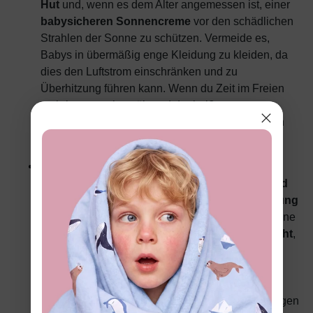
Hut
und, wenn es dem Alter angemessen ist, einer
babysicheren Sonnencreme
vor den schädlichen
Strahlen der Sonne zu schützen. Vermeide es,
Babys in übermäßig enge Kleidung zu kleiden, da
dies den Luftstrom einschränken und zu
Überhitzung führen kann. Wenn du Zeit im Freien
verbringst, suche während der heißesten
Tageszeiten Schatten und stelle sicher, dass dein
Baby hydriert bleibt.
Winter:
Die vorrangige Herausforderung des
Winters
ist die Aufrechterhaltung von
Wärme und
die Verhinderung von Unterkühlung
.
Schichtung
ist der
Schlüssel
zum Anziehen im Winter. Beginne
mit einer
weichen, atmungsaktiven Basisschicht
,
etwa einem Baumwollbody, und füge isolierende
Schichten wie
Fleece oder Wolle
hinzu. Eine
warme, wasserdichte oder wasserabweisende
Außenschicht
ist unerlässlich, um vor Wind, Regen