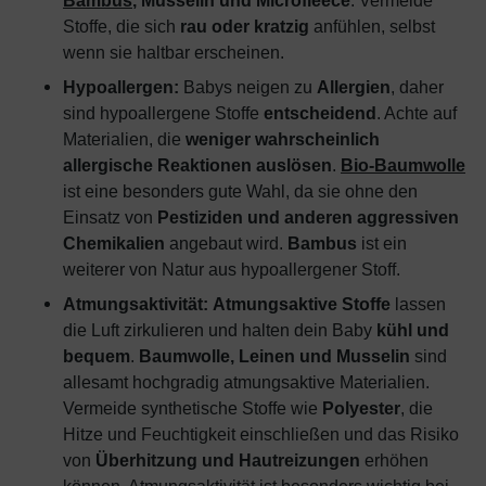
Stoffe, die sich
rau oder kratzig
anfühlen, selbst
wenn sie haltbar erscheinen.
Hypoallergen:
Babys neigen zu
Allergien
, daher
sind hypoallergene Stoffe
entscheidend
. Achte auf
Materialien, die
weniger wahrscheinlich
allergische Reaktionen auslösen
.
Bio-Baumwolle
ist eine besonders gute Wahl, da sie ohne den
Einsatz von
Pestiziden und anderen aggressiven
Chemikalien
angebaut wird.
Bambus
ist ein
weiterer von Natur aus hypoallergener Stoff.
Atmungsaktivität:
Atmungsaktive Stoffe
lassen
die Luft zirkulieren und halten dein Baby
kühl und
bequem
.
Baumwolle, Leinen und Musselin
sind
allesamt hochgradig atmungsaktive Materialien.
Vermeide synthetische Stoffe wie
Polyester
, die
Hitze und Feuchtigkeit einschließen und das Risiko
von
Überhitzung und Hautreizungen
erhöhen
können. Atmungsaktivität ist besonders wichtig bei