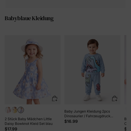
Babyblaue Kleidung
Baby Jungen Kleidung 2pcs
Dinosaurier / Fahrzeugdruck
2 Stück Baby Mädchen Little
Bam
Sweatshirt und Hosen Set Grau
$16.99
Daisy Bowknot Kleid Set blau
Casu
blau
$17.99
$11