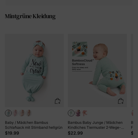
Mintgrüne Kleidung
Baby / Mädchen Bambus
Bambus Baby Junge / Mädchen
Bam
Schlafsack mit Stirnband hellgrün
Kindliches Tiermuster 2-Wege-
Far
Reißverschluss Strampler Footie
Reiß
$19.99
$22.99
$2
grün
Rut