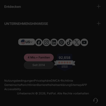
Entdecken
UNTERNEHMENSHINWEISE
US
4 Mio.+ Familien
Seit 2014
Nutzungsbedingungen
Privatsphäre
DMCA-Richtlinie
Gemeinschaftsrichtlinien
Barrierefreiheitserklärung
Sitemap
APP
Accessibility
Urheberrecht © 2026,
PatPat
. Alle Rechte vorbehalten