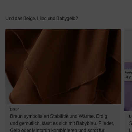
Und das Beige, Lilac und Babygelb?
Braun
Braun symbolisiert Stabilität und Wärme. Erdig
Li
und gemütlich, lässt es sich mit Babyblau, Flieder,
S
Gelb oder Mintgrün kombinieren und sorgt für
L