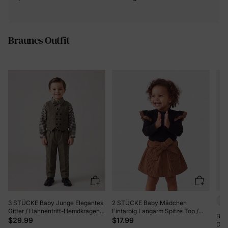
Braunes Outfit
3 STÜCKE Baby Junge Elegantes
2 STÜCKE Baby Mädchen
Gitter / Hahnentritt-Hemdkragen
Einfarbig Langarm Spitze Top /
Bab
Langarm-Set braun
Gürtel Kleid Set braun
$29.99
$17.99
Druc