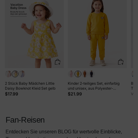
2 Stück Baby Mädchen Little
Kinder 2-teiliges Set, einfarbig
Bam
Daisy Bowknot Kleid Set gelb
und unisex, aus Polyester-
Tie
Material, Regular Fit. gelb
Reiß
$17.99
$21.99
Von
Rut
Haa
Fan-Reisen
Entdecken Sie unseren BLOG für wertvolle Einblicke,