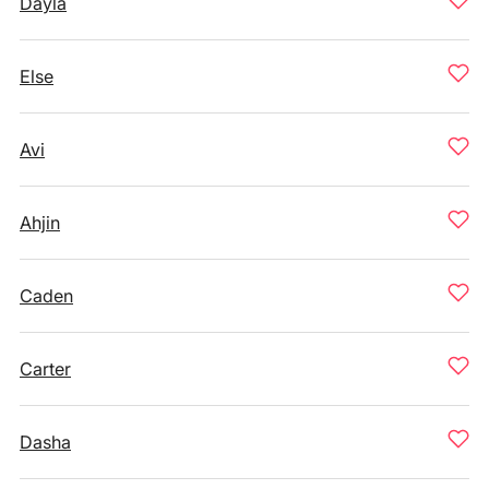
Dayla
Else
Avi
Ahjin
Caden
Carter
Dasha