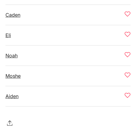
Caden
Eli
Noah
Moshe
Aiden