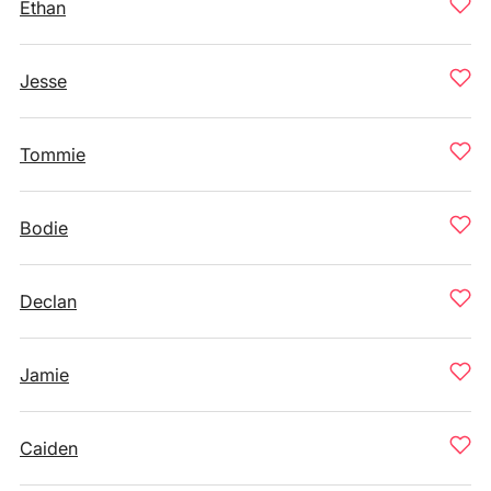
Ethan
Jesse
Tommie
Bodie
Declan
Jamie
Caiden