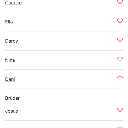
Charlee
Ella
Darcy
Nina
Dani
Brüder
Josue