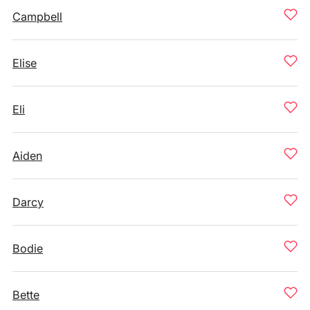
Campbell
Elise
Eli
Aiden
Darcy
Bodie
Bette