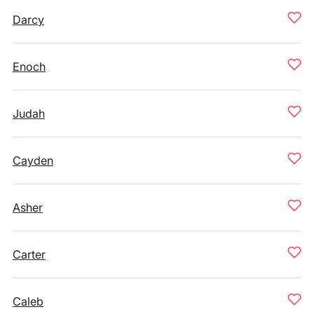
Darcy
Enoch
Judah
Cayden
Asher
Carter
Caleb