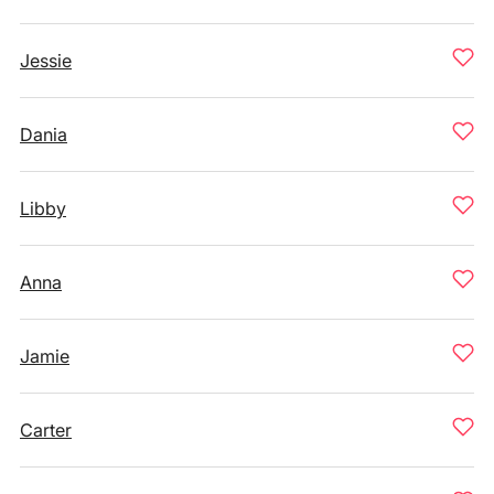
Jessie
Dania
Libby
Anna
Jamie
Carter