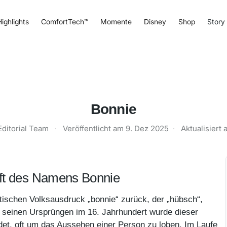
ighlights
ComfortTech™
Momente
Disney
Shop
Story
Bonnie
Editorial Team
·
Veröffentlicht am
9. Dez 2025
·
Aktualisiert
ft des Namens Bonnie
ischen Volksausdruck „bonnie“ zurück, der „hübsch“,
it seinen Ursprüngen im 16. Jahrhundert wurde dieser
det, oft um das Aussehen einer Person zu loben. Im Laufe