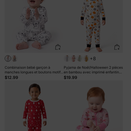
+8
Combinaison bébé garçon à
Pyjama de Noël/Halloween 2 pièces
manches longues et boutons motif
en bambou avec imprimé enfantin
panda blanc
pour bébé/enfant (coupe ajustée)
$12.99
$19.99
Orange