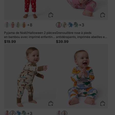
+8
+3
Pyjama de Noël/Halloween 2 pièces
Grenouillère rose à pieds
en bambou avec imprimé enfantin
antidérapants, imprimée abeilles et
pour bébé/enfant (coupe ajustée)
unie, pour bébé garçon/fille (lot de
$19.99
$39.99
Rouge
2). Fermeture éclair double sens.
+3