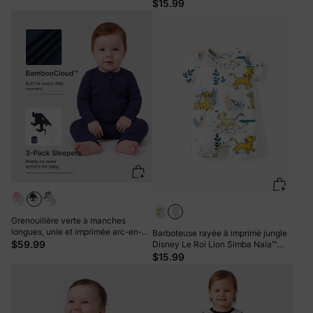
bambou rose. Coloris : uni et
pour bébé garçon/fille, 1 pièce, verte
$15.99
imprimé arc-en-ciel. Fermeture
éclair à double sens. Antidérapante.
Grenouillère verte à manches
longues, unie et imprimée arc-en-
Barboteuse rayée à imprimé jungle
ciel, avec pieds intégrés, lot de 3
$59.99
Disney Le Roi Lion Simba Naia™
(garçon/fille), fermeture éclair
pour bébé garçon/fille, 1 pièce,
$15.99
double sens, antidérapante.
gris/vert