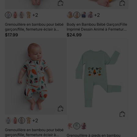
+2
+2
Grenouillère en bambou pour bébé
Body en Bambou Bébé Garçon/Fille
garçon/fille, fermeture éclair à
Imprimé Dessin Animé à Fermeture
double sens, antidérapante, motif
Éclair 2 Sens Antidérapant Manches
$17.99
$24.99
alimentaire enfantin, vêtements de
Longues avec Pieds Jaune
nuit en bambou (bien ajustés)
Turquoise
+2
Grenouillère en bambou pour bébé
garçon/fille, fermeture éclair à
Grenouillère à pieds en bambou