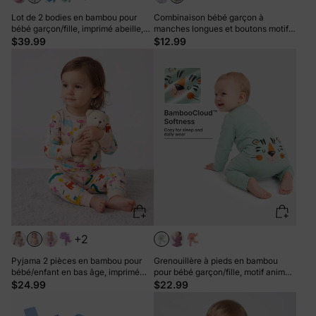
Lot de 2 bodies en bambou pour
Combinaison bébé garçon à
bébé garçon/fille, imprimé abeille,
manches longues et boutons motif
couleur café, fermeture éclair
panda multicolore
$39.99
$12.99
double sens, antidérapants
+2
Pyjama 2 pièces en bambou pour
Grenouillère à pieds en bambou
bébé/enfant en bas âge, imprimé
pour bébé garçon/fille, motif animal
animalier, coupe ajustée, abricot
enfantin, fermeture éclair double
$24.99
$22.99
sens, verte