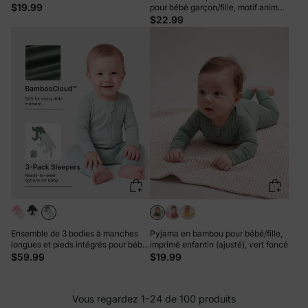
double sens, antidérapante, motif
$19.99
pour bébé garçon/fille, motif animal
alimentaire enfantin, vêtements de
enfantin, fermeture éclair double
$22.99
nuit en bambou (bien ajustés) Vert
sens, verte
Ensemble de 3 bodies à manches
Pyjama en bambou pour bébé/fille,
longues et pieds intégrés pour bébé
imprimé enfantin (ajusté), vert foncé
garçon/fille en bambou, bleu foncé,
$59.99
$19.99
uni et imprimé arc-en-ciel,
fermeture éclair double sens,
antidérapant.
Vous regardez 1-24 de 100 produits