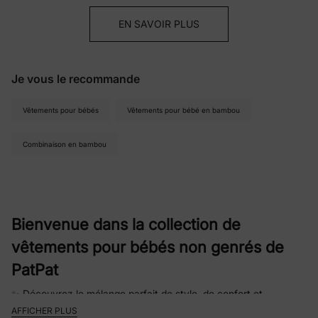
EN SAVOIR PLUS
Je vous le recommande
Vêtements pour bébés
Vêtements pour bébé en bambou
Combinaison en bambou
Bienvenue dans la collection de
vêtements pour bébés non genrés de
PatPat
✨ Découvrez le mélange parfait de style, de confort et
d'inclusivité avec les vêtements pour bébé neutres de PatPat.
AFFICHER PLUS