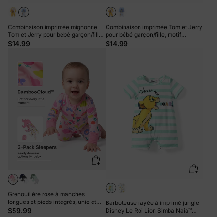
Combinaison imprimée mignonne
Combinaison imprimée Tom et Jerry
Tom et Jerry pour bébé garçon/fille,
pour bébé garçon/fille, motif
bleue
mignon, jaune
$14.99
$14.99
Grenouillère rose à manches
longues et pieds intégrés, unie et
Barboteuse rayée à imprimé jungle
imprimée arc-en-ciel, lot de 3, en
$59.99
Disney Le Roi Lion Simba Naia™