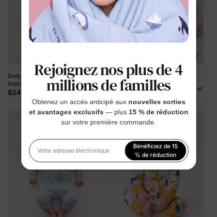
Rejoignez nos plus de 4
+1
Body en Bambou Bébé Garçon/Fille
millions de familles
Imprimé Dessin Animé à Fermeture
Ensemble de 2 barboteuses unies et
Éclair 2 Sens Antidérapant Manches
$24.99
imprimées en bambou pour bébé
Longues avec Pieds Bleu Foncé
Obtenez un accès anticipé aux
nouvelles sorties
garçon/fille, vert
$19.99
et avantages exclusifs
— plus
15 % de réduction
sur votre première commande.
Bénéficiez de 15
Votre adresse électronique
% de réduction
En vous inscrivant, vous acceptez notre
Politique de
confidentialité