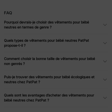
Conçue pour chaque petit, notre collection propose des tenues
pour bébé polyvalentes et unisexes qui transcendent les
tendances et célèbrent l'individualité.
FAQ
Pourquoi devrais-je choisir des vêtements pour bébé
neutres en termes de genre ?
L'essor des vêtements pour bébés neutres en
termes de genre
Quels types de vêtements pour bébé neutres PatPat
Fini le temps des distinctions strictes entre rose et bleu. Les
propose-t-il ?
vêtements pour bébés neutres et les tenues unisexes
redéfinissent la mode bébé, offrant une approche réfléchie et
inclusive de la parentalité.
Comment choisir la bonne taille de vêtements pour bébé
Ces designs intemporels sont non seulement pratiques mais
non genrés ?
également respectueux de l’environnement, garantissant une
utilisation à long terme et réduisant les déchets.
Puis-je trouver des vêtements pour bébé écologiques et
neutres chez PatPat ?
Découvrez nos vêtements unisexes pour
bébé en vedette
Quels sont les avantages d’acheter des vêtements pour
bébé neutres chez PatPat ?
Les vêtements unisexes pour bébé de PatPat sont fabriqués
avec soin, alliant confort, qualité et style.
Des tissus respirants aux matières hypoallergéniques, notre