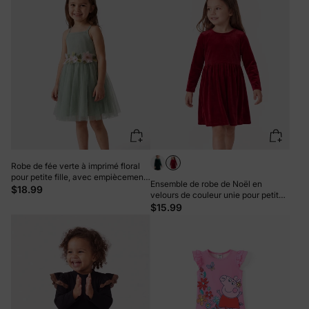
Robe de fée verte à imprimé floral
pour petite fille, avec empiècements
Ensemble de robe de Noël en
côtelés et superposition en maille
$18.99
velours de couleur unie pour petite
fille, rouge
$15.99