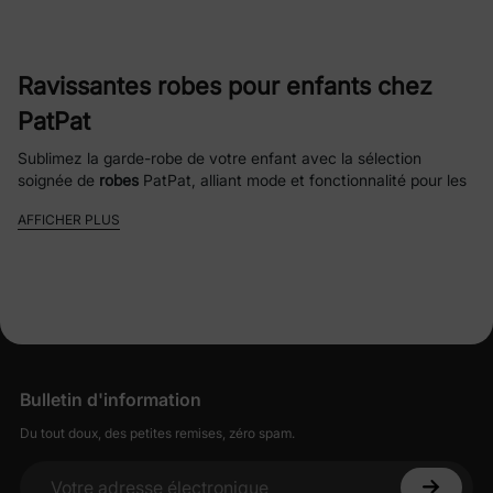
Ravissantes robes pour enfants chez
PatPat
Sublimez la garde-robe de votre enfant avec la sélection
soignée de
robes
PatPat, alliant mode et fonctionnalité pour les
aventures du quotidien et les moments privilégiés. Ces pièces
AFFICHER PLUS
sont conçues pour offrir qualité, prix abordable et style durable.
Pourquoi les parents adorent les robes
pour enfants PatPat
Des styles adorables pour chaque occasion
—
Bulletin d'information
Choisissez parmi des «
robes en tulle et à
Du tout doux, des petites remises, zéro spam.
volants
» qui respirent la fantaisie, des «
robes
fleuries et d'été
» pour un plaisir léger et aéré,
des «
robes à manches longues et pull
»