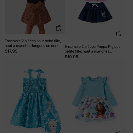
Ensemble 2 pièces pour bébé fille,
haut à manches longues en dentelle
Ensemble 2 pièces Peppa Pig pour
et robe à ceinture, couleur unie,
$17.99
petite fille, haut à manches
marron
volantées et jupe à imprimé floral,
$19.99
rose