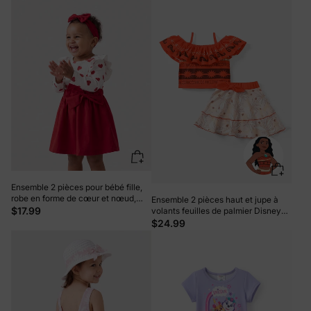
Ensemble 2 pièces pour bébé fille,
robe en forme de cœur et nœud,
Ensemble 2 pièces haut et jupe à
rouge
$17.99
volants feuilles de palmier Disney
Princess Moana pour petite
$24.99
fille/enfant, orange et rouge