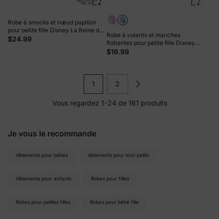
Robe à smocks et nœud papillon
pour petite fille Disney La Reine des
Robe à volants et manches
Neiges, motif flocon de neige Elsa,
$24.99
flottantes pour petite fille Disney
bleu ciel
Princess Moana Turquoise
$16.99
1
2
Vous regardez 1-24 de 161 produits
Je vous le recommande
Vêtements pour bébés
Vêtements pour tout-petits
Vêtements pour enfants
Robes pour filles
Robes pour petites filles
Robes pour bébé fille