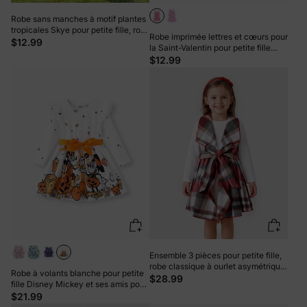
Robe sans manches à motif plantes
tropicales Skye pour petite fille, rose
Robe imprimée lettres et cœurs pour
vif, 1 pièce
$12.99
la Saint-Valentin pour petite fille
Barbie, rose
$12.99
Ensemble 3 pièces pour petite fille,
robe classique à ourlet asymétrique,
Robe à volants blanche pour petite
motif quadrillé, rouge
$28.99
fille Disney Mickey et ses amis pour
Halloween
$21.99