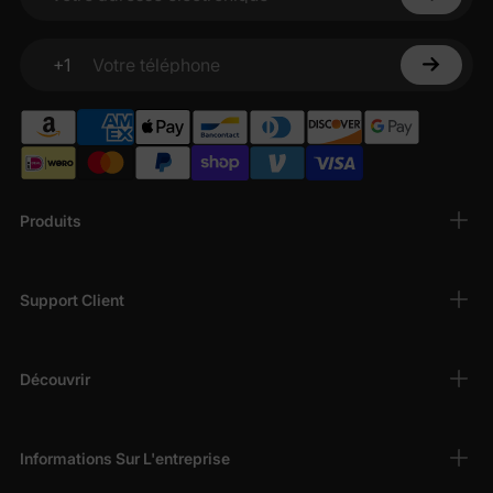
Votre adresse électronique
festives et des «
robes à thème de personnages
» avec des motifs appréciés.
+1
Votre téléphone
Tissus confortables et adaptés aux enfants
—
Coton
respirant qui garde les filles à l'aise
pendant les récréations et les fêtes.
Mode abordable et tendance
— Des looks
élégants à des prix abordables, superbement
organisés pour tirer le meilleur parti de votre
Produits
argent.
Tailles pour chaque étape de croissance
—
Robes disponibles du nouveau-né à 12 ans,
Support Client
chacune avec un tableau des tailles détaillé
pour une référence d'ajustement facile.
Découvrir
Meilleurs choix par catégorie
Informations Sur L'entreprise
Robes décontractées de tous les jours
—