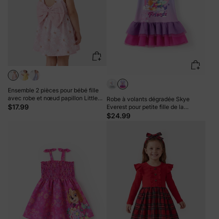
Ensemble 2 pièces pour bébé fille
avec robe et nœud papillon Little
Robe à volants dégradée Skye
Daisy, rose
$17.99
Everest pour petite fille de la
Pat'Patrouille, violette
$24.99