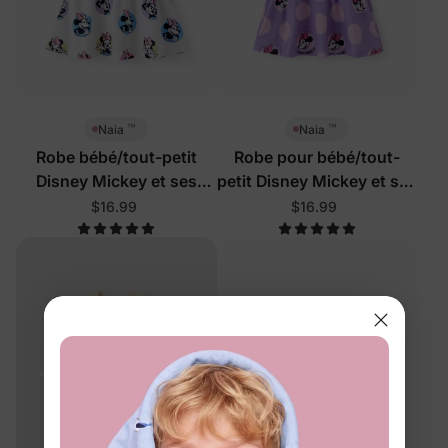
™
™
Naia
Naia
Robe bébé/tout-petit
Robe pour bébé/tout-
Disney Mickey et ses
petit Disney Mickey et ses
amis blanche
amis, couleur violette
$16.99
$16.99