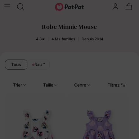
Robe Minnie Mouse
4.8★
4 M+ familles
Depuis 2014
Tous
Naia
™
Trier
Taille
Genre
Filtrez