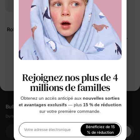
™
Mickey et ses amis
Naia
Robe de Noël pour petite
Robe rose pour
fille kaki
bébé/tout-petit Disney
Mickey et ses amis
$29.99
$19.99
Vous regardez 1-4 de 4 produits
Rejoignez nos plus de 4
millions de familles
Obtenez un accès anticipé aux
nouvelles sorties
et avantages exclusifs
— plus
15 % de réduction
Bulletin d'information
sur votre première commande.
Du tout doux, des petites remises, zéro spam.
Bénéficiez de 15
Votre adresse électronique
% de réduction
Votre adresse électronique