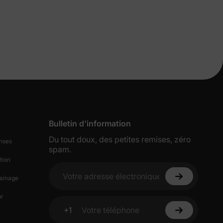
s de
Bulletin d'information
lles
Du tout doux, des petites remises, zéro
nses
spam.
tion
ies et
ainage
Votre adresse électronique
sur votre
r
+1
Votre téléphone
ciez de