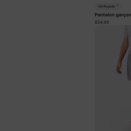
™
AirRapide
Pantalon garçon
$34.99