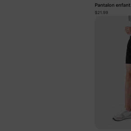
Pantalon enfant
rapide bleu pro
$21.99