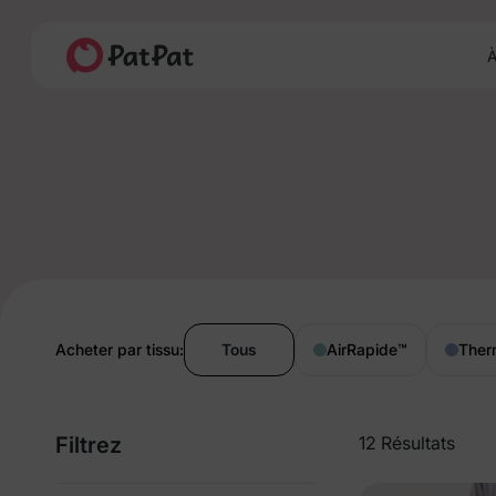
À
Acheter par tissu:
Tous
AirRapide
™
Ther
Filtrez
12 Résultats