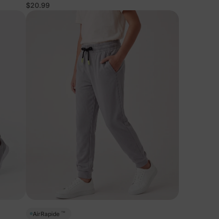
$20.99
™
AirRapide