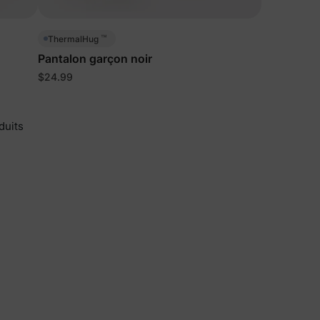
™
ThermalHug
Pantalon garçon noir
$24.99
duits