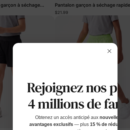
 garçon à séchage
Pantalon garçon à séchage rapide
fond
$21.99
Rejoignez nos plu
4 millions de fami
Obtenez un accès anticipé aux
nouvelles sort
avantages exclusifs
— plus
15 % de réduction