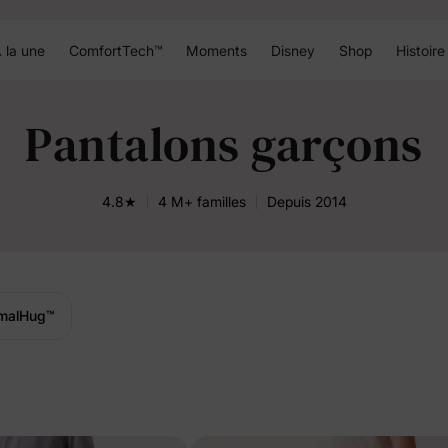
 la une
ComfortTech™
Moments
Disney
Shop
Histoire
Pantalons garçons
4.8★
4 M+ familles
Depuis 2014
malHug
™