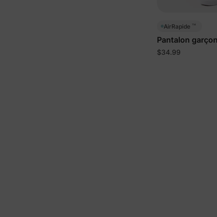
™
AirRapide
Pantalon garçon
$34.99