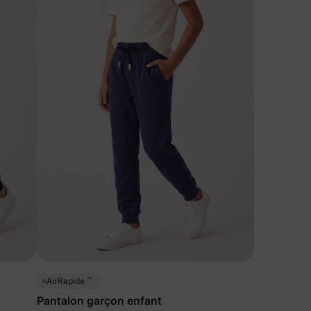
™
AirRapide
Pantalon garçon enfant