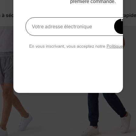
première commande.
™
AirRapide
 à séchage rapide noir
Pantalon garçon à séchage rapide
Bénéfi
$25.99
15 
Votre adresse électronique
rédu
En vous inscrivant, vous acceptez notre
Politique de con