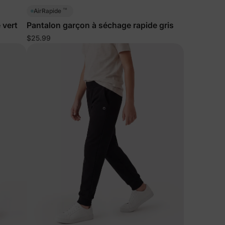
™
AirRapide
 vert
Pantalon garçon à séchage rapide gris
ciez de
$25.99
% de
ction
fidentialité