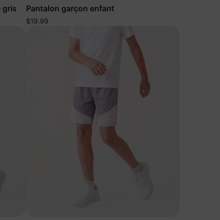
 gris
Pantalon garçon enfant
$19.99
s de
lles
ies et
sur votre