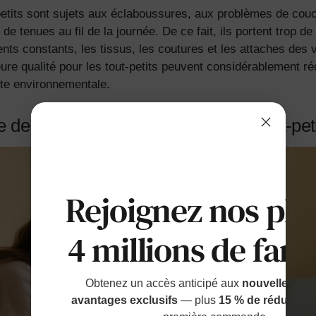
petits sont sujets aux éclaboussures, aux problèmes de couc
 de tenues au fil de la journée. De ce fait, ils portent trop d
s constants, les tissus, les coutures et les attaches des
e qualité pour les tout-petits peuvent considérablement r
nte environnementale.
e de sélection de la garde-robe du tout-peti
Rejoignez nos plu
4 millions de fami
Obtenez un accès anticipé aux
nouvelles sort
avantages exclusifs
— plus
15 % de réduction