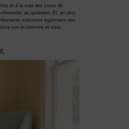
hes et à la suie des cours de
e vêtements au quotidien. Et, en plus
 vêtements subissent également des
éduire vos économies et vous
t.
s de
lles
ies et
sur votre