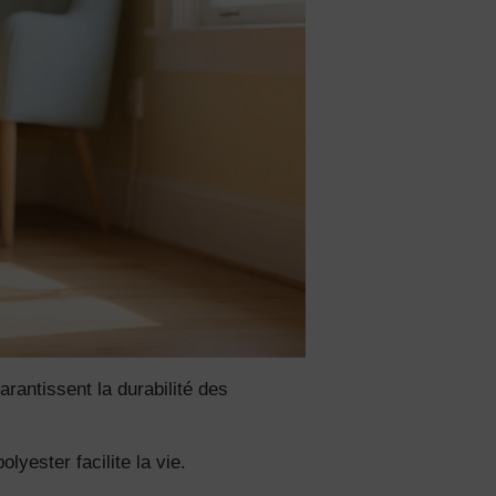
ciez de
% de
ction
fidentialité
rantissent la durabilité des
lyester facilite la vie.