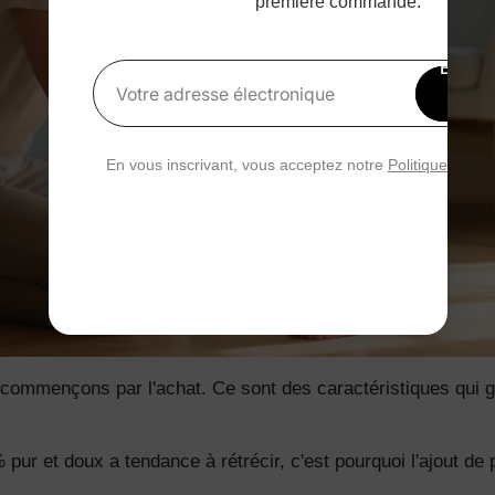
première commande.
Bénéfi
15 
Votre adresse électronique
rédu
En vous inscrivant, vous acceptez notre
Politique de con
 commençons par l'achat. Ce sont des caractéristiques qui ga
ur et doux a tendance à rétrécir, c'est pourquoi l'ajout de po