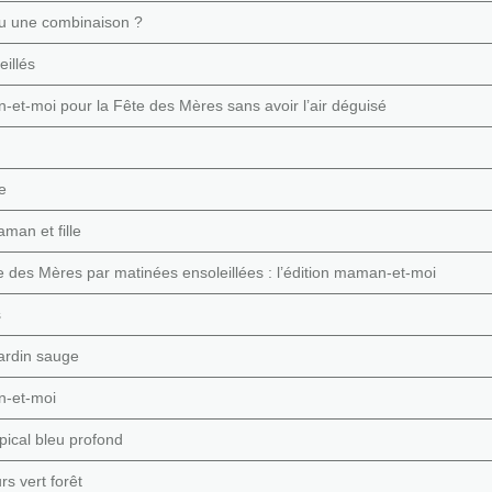
ou une combinaison ?
eillés
-moi pour la Fête des Mères sans avoir l’air déguisé
e
man et fille
te des Mères par matinées ensoleillées : l’édition maman-et-moi
s
ardin sauge
n-et-moi
pical bleu profond
rs vert forêt