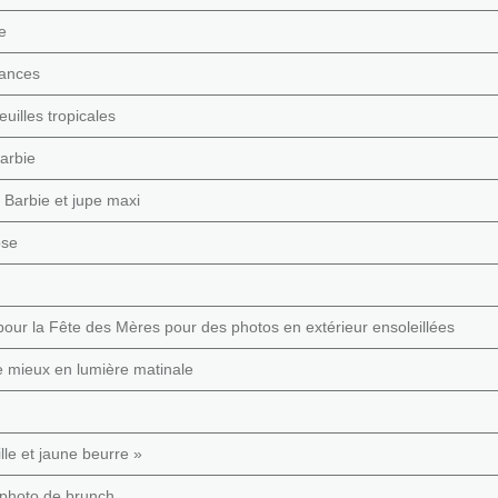
e
cances
illes tropicales
Barbie
n Barbie et jupe maxi
ose
 pour la Fête des Mères pour des photos en extérieur ensoleillées
le mieux en lumière matinale
lle et jaune beurre »
 photo de brunch