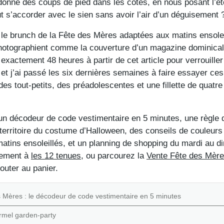
donne des coups de pied dans les côtes, en nous posant l’éte
ut s’accorder avec le sien sans avoir l’air d’un déguisement 
r le brunch de la Fête des Mères adaptées aux matins ensolei
hotographient comme la couverture d’un magazine dominica
exactement 48 heures à partir de cet article pour verrouiller 
t j’ai passé les six dernières semaines à faire essayer ces
es tout-petits, des préadolescentes et une fillette de quatr
n décodeur de code vestimentaire en 5 minutes, une règle de
erritoire du costume d’Halloween, des conseils de couleurs 
matins ensoleillés, et un planning de shopping du mardi au d
tement à
les 12 tenues
, ou parcourez la
Vente Fête des Mère
outer au panier.
s Mères : le décodeur de code vestimentaire en 5 minutes
ormel garden-party