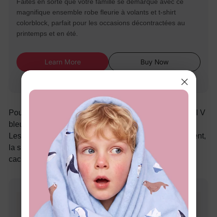
Faites en sorte que votre famille se démarque avec ce
magnifique ensemble robe fleurie à volants et t-shirt
colorblock, parfait pour les occasions décontractées au
printemps et en été.
Learn More
Buy Now
Pour le pivot après-midi-soirée, une robe à bretelles col V
bleu profond avec pressions cachées est le bon choix.
Les pressions cachées la rendent adaptée à l’allaitement,
la silhouette à bretelles reste fraîche, et le bleu profond
cache tout, de la sauce barbecue aux taches d’herbe.