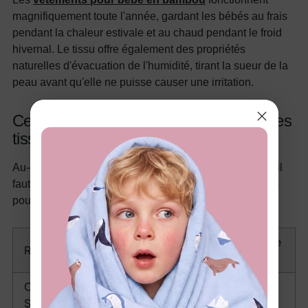
magnifiquement toute l'année, gardant les bébés au frais
pendant la chaleur estivale et au chaud pendant le froid
hivernal. Le tissu offre également des propriétés
naturelles d'évacuation de l'humidité, tirant la sueur de la
peau avant qu'elle ne puisse causer une irritation.
Ce qu'il faut rechercher et éviter dans les
tissus pour vêtements de bébé
Au-delà du coton organique et du bambou, voici ce qu'il
faut chercher et éviter lors de la sélection de vêtements
pour bébé quotidiens :
Éviter pour l'usage
Rechercher
quotidien
Certification OEKO-TEX
100% polyester
Standard 100