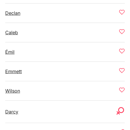
Declan
Caleb
Émil
Emmett
Wilson
Darcy