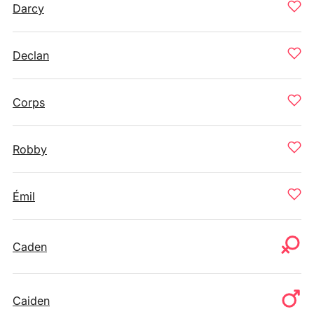
Darcy
Declan
Corps
Robby
Émil
Caden
Caiden