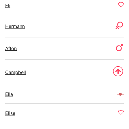
Eli
Hermann
Afton
Campbell
Ella
Élise