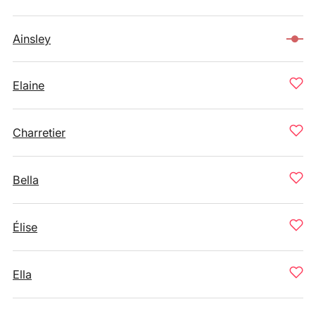
Ainsley
Elaine
Charretier
Bella
Élise
Ella