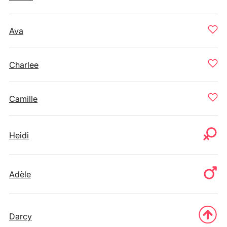
Ava
Charlee
Camille
Heidi
Adèle
Darcy