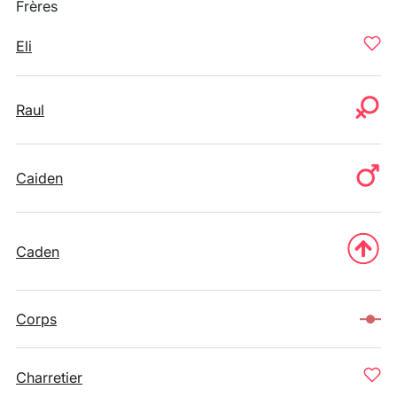
Frères
Eli
Raul
Caiden
Caden
Corps
Charretier