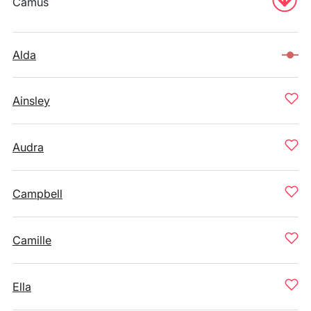
Camus
Alda
Ainsley
Audra
Campbell
Camille
Ella