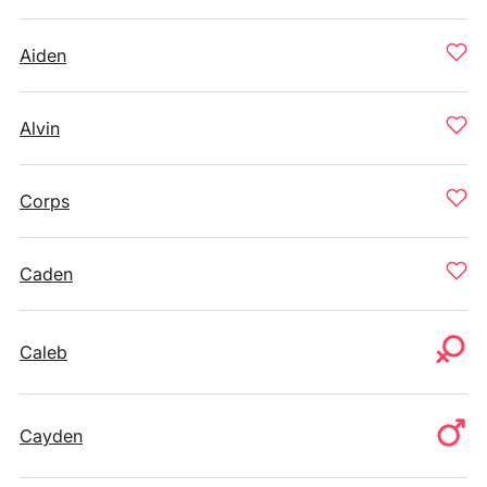
Aiden
Alvin
Corps
Caden
Caleb
Cayden