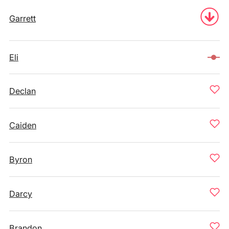
Garrett
Eli
Declan
Caiden
Byron
Darcy
Brandon