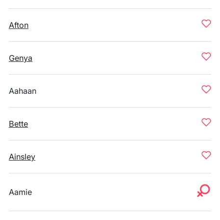
Afton
Genya
Aahaan
Bette
Ainsley
Aamie