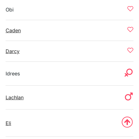
Obi
Caden
Darcy
Idrees
Lachlan
Eli