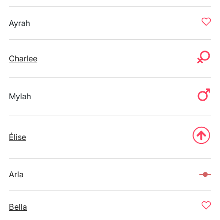
Ayrah
Charlee
Mylah
Élise
Arla
Bella