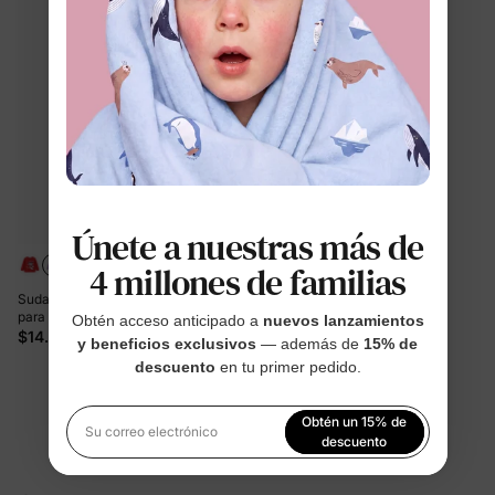
Únete a nuestras más de
4 millones de familias
Sudadera con estampado Everest
para niña pequeña de la Patrulla
Obtén acceso anticipado a
nuevos lanzamientos
Canina en morado claro
$14.99
y beneficios exclusivos
— además de
15% de
descuento
en tu primer pedido.
Está viendo 1-7 de 7 productos
Obtén un 15% de
Su correo electrónico
descuento
Al registrarte, aceptas nuestra
Política de privacidad