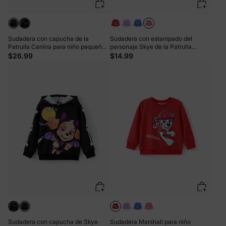
Sudadera con capucha de la
Sudadera con estampado del
Patrulla Canina para niño pequeño,
personaje Skye de la Patrulla
color negro, para Halloween, que
Canina para niña pequeña Roseo
$26.99
$14.99
brilla en la oscuridad, 1 pieza
Sudadera con capucha de Skye
Sudadera Marshall para niño