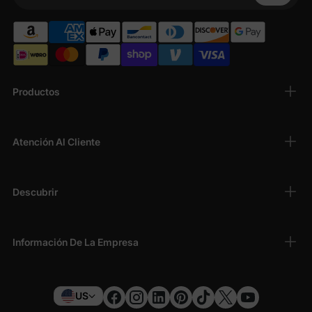
Su teléfono
todo el día para los niños activos. Los
materiales transpirables y agradables para la
piel son ideales para pieles sensibles.
Diseños divertidos y divertidos
: desde
personajes queridos como Garfield y Looney
Productos
Tunes hasta colores sólidos y estampados de
moda, nuestras
sudaderas para niños pequeños
despiertan alegría y creatividad.
Atención Al Cliente
Ajuste perfecto para niños en crecimiento
:
disponibles en tamaños para
niños pequeños
y
niñas pequeñas
(de 2 a 6 años), nuestras
Descubrir
sudaderas y sudaderas con capucha ofrecen
un ajuste relajado para facilitar el movimiento
durante el juego.
Información De La Empresa
Versátil para cualquier ocasión
: ya sea un día
frío en el parque, un atuendo escolar informal o
una noche acogedora, nuestra
ropa de abrigo
para niños pequeños
es perfecta para cada
US
momento.