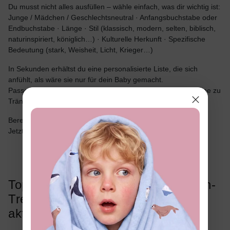
Du musst nicht alles ausfüllen – wähle einfach, was dir wichtig ist:
Junge / Mädchen / Geschlechtsneutral · Anfangsbuchstabe oder
Endbuchstabe · Länge · Stil (klassisch, modern, selten, biblisch,
naturinspiriert, königlich…) · Kulturelle Herkunft · Spezifische
Bedeutung (stark, Weisheit, Licht, Krieger…)
In Sekunden erhältst du eine personalisierte Liste, die sich
anfühlt, als wäre sie nur für dein Baby gemacht.
Passe sie weiter an, bis dich genau dieser eine perfekte Name zu
Tränen rührt – denn ja, das passiert jeden Tag.
Bereit, den Namen deines Babys kennenzulernen?
Jetzt deinen perfekten Namen für 2026 generieren!
Top 10 der beliebtesten Babynamen-
Trends für 2026 (in Echtzeit
aktualisiert)