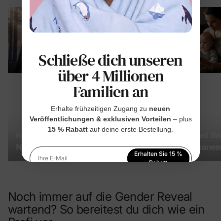
Schließe dich unseren
über 4 Millionen
Familien an
Erhalte frühzeitigen Zugang zu
neuen
Veröffentlichungen & exklusiven Vorteilen
– plus
15 % Rabatt
auf deine erste Bestellung.
Romantic Fantasy Baby
75+ Anime-Inspired B
Names: 80+ Romantasy-
Names 2026: Japanes
Erhalten Sie 15 %
Inspired Names for Your
Names for Girls & Boys
Ihre E-Mail
Rabatt
Little One
Indem Sie sich anmelden, stimmen Sie unserer
Datenschutzerklärung
zu
Noch immer auf die Gender Reveal
wartend? So bereitest du dich wie ein