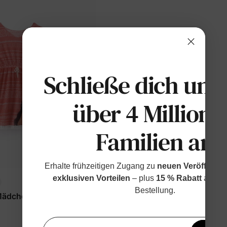
Schließe dich uns
über 4 Millione
Familien an
Erhalte frühzeitigen Zugang zu
neuen Veröffentl
exklusiven Vorteilen
– plus
15 % Rabatt
auf de
Bestellung.
ädchen Kleinkind/Kind
Erhal