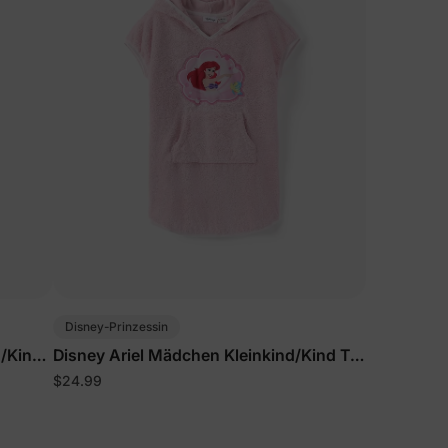
Disney-Prinzessin
/Kind
Disney Ariel Mädchen Kleinkind/Kind T-
Shirts Pink
$24.99