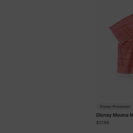
Disney-Prinzessin
Disney Moana M
T-Shirts
$17.99