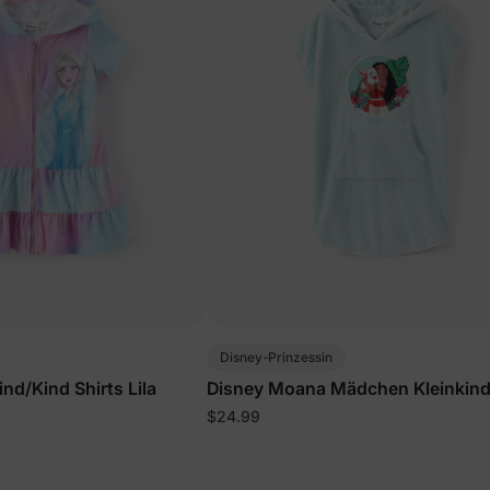
Disney-Prinzessin
nd/Kind Shirts Lila
Disney Moana Mädchen Kleinkind
Überwurf Hellgrün
$24.99