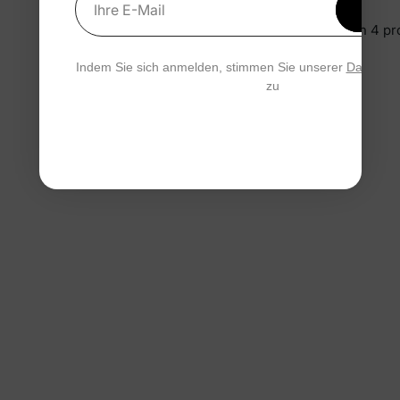
Ihre E-Mail
15 % 
Sie sehen gerade 1-4 von 4 pr
Indem Sie sich anmelden, stimmen Sie unserer
Datensch
zu