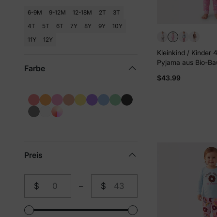
6-9M
9-12M
12-18M
2T
3T
4T
5T
6T
7Y
8Y
9Y
10Y
11Y
12Y
Kleinkind / Kinder 4
Pyjama aus Bio-Ba
Farbe
eng anliegendes P
$43.99
Mädchen rosa
Preis
$
–
$
Von
An