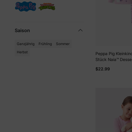
Saison
Ganzjährig
Frühling
Sommer
Herbst
Peppa Pig Kleinki
Stück Naia™ Desser
Langärmeliges eng
$22.99
Pyjama-Set Hell ro