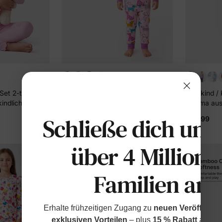
+2
et 2-teiliger
Bambus Pyjama Set 2-teilig
Kleinkind / 
kindlichem
Kindlich Animal Print Eng
Pyjama aus
ind / Kinder (
anliegendes Pyjama-Set für
PJ Snug Fit
Schließe dich uns
$24.99
$43.99
sa
Baby/Kleinkind Fuchsie
Jungen gel
über 4 Millione
Familien an
Erhalte frühzeitigen Zugang zu
neuen Veröffentl
exklusiven Vorteilen
– plus
15 % Rabatt
auf de