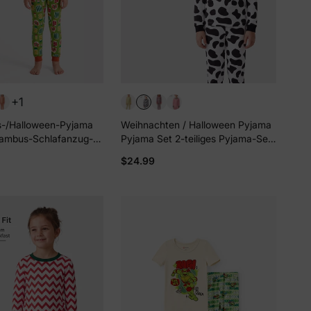
ten Sie
Rabatt
+1
utzerklärung
-/Halloween-Pyjama
Weihnachten / Halloween Pyjama
 Bambus-Schlafanzug-
Pyjama Set 2-teiliges Pyjama-Set
dlichem Print für
mit kindlichem Aufdruck für
$24.99
r / Mädchen (eng
Kleinkind / Kinder ( eng anliegend
 Grün
) schwarz