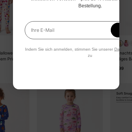
Bestellung.
Erhal
Ihre E-Mail
15 % 
+1
Indem Sie sich anmelden, stimmen Sie unserer
Datensch
 Halloween
Weihnachts-/Halloween-Pyjama
Weihnachts
zu
em Print (1-
2-teiliges Bambus-Schlafanzug-
2-teiliges
d) Fuchsie
Set mit kindlichem Print für
Set mit kin
$19.99
$19.99
Kleinkinder / Mädchen (Eng
Kleinkinde
anliegend) Orange
anliegend)