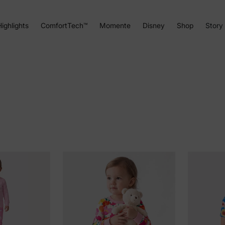
ighlights
ComfortTech™
Momente
Disney
Shop
Story