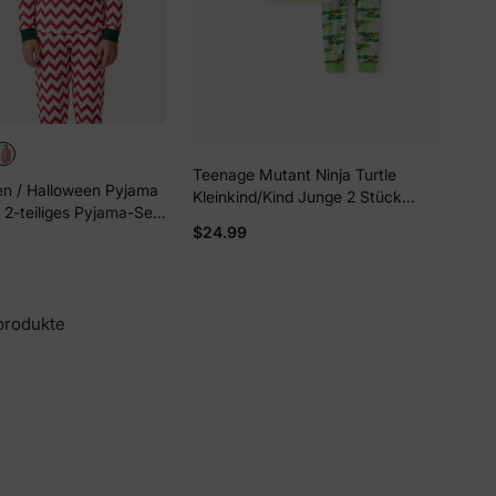
Teenage Mutant Ninja Turtle
n / Halloween Pyjama
Kleinkind/Kind Junge 2 Stück
 2-teiliges Pyjama-Set
Bambus eng anliegendes Pyjama-
$24.99
hem Aufdruck für
Set Aprikose
 Kinder ( eng anliegend
produkte