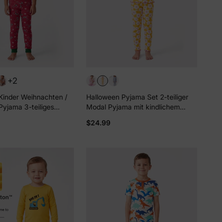
+2
 Kinder Weihnachten /
Halloween Pyjama Set 2-teiliger
Pyjama 3-teiliges
Modal Pyjama mit kindlichem
ama Set 2-in-1 Look
Aufdruck für Kleinkind / Kinder (
$24.99
szeiten (eng anliegend)
eng anliegend ) gelb