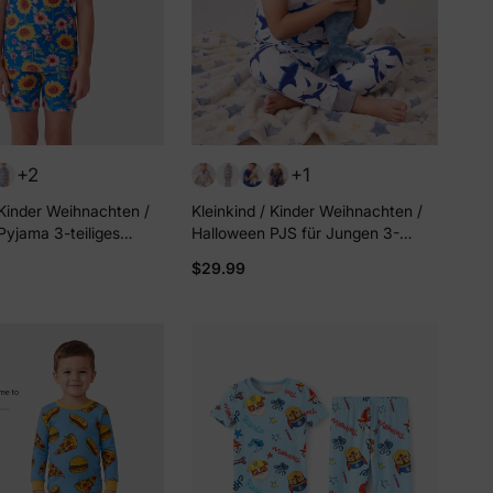
+2
+1
 Kinder Weihnachten /
Kleinkind / Kinder Weihnachten /
Pyjama 3-teiliges
Halloween PJS für Jungen 3-
ama Set 2-in-1 Look
teiliges Bambus-Pyjama-Set 2-in-
$29.99
szeiten (eng anliegend)
1-Look für 4 Jahreszeiten (eng
anliegend) blaugrau