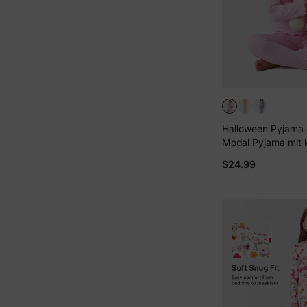
Halloween Pyjama S
Modal Pyjama mit 
Aufdruck für Kleink
$24.99
eng anliegend ) ro