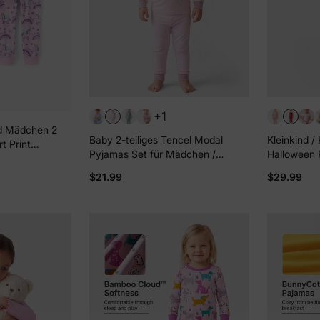
+1
nd Mädchen 2
Baby 2-teiliges Tencel Modal
Kleinkind /
t Print
Pyjamas Set für Mädchen /
Halloween 
 anliegendes
Jungen ( eng anliegend ) rosa
Bambus Pyj
sa
$21.99
$29.99
für 4 Jahre
grün