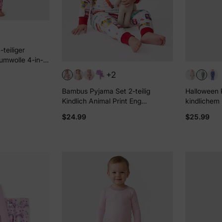
-teiliger
umwolle 4-in-1
ajama-Set für
+2
Bambus Pyjama Set 2-teilig
Halloween 
Kindlich Animal Print Eng
kindlichem P
anliegendes Pyjama-Set für
Bio-Baumwo
$24.99
$25.99
Baby/Kleinkind rot
Kleinkind /
Jungen hell