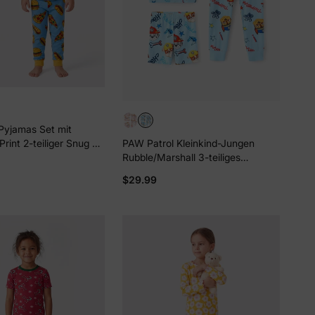
Pyjamas Set mit
rint 2-teiliger Snug Fit
PAW Patrol Kleinkind-Jungen
lle Pyjama für
Rubble/Marshall 3-teiliges
 Kinder Mädchen /
Bambus-Pyjama-Set, 2-in-1-Look
$29.99
blau
für alle 4 Jahreszeiten (eng
anliegend) in Blau.