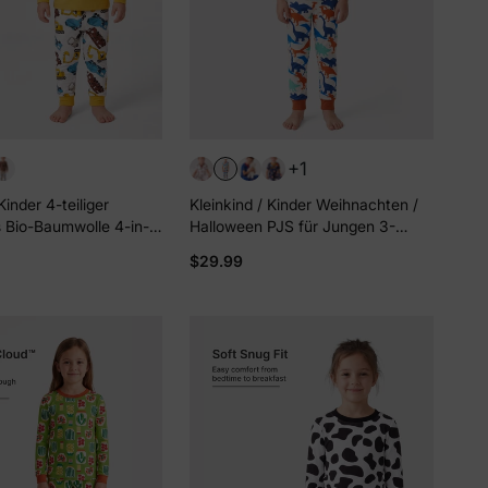
+1
Kinder 4-teiliger
Kleinkind / Kinder Weihnachten /
 Bio-Baumwolle 4-in-1
Halloween PJS für Jungen 3-
 Pjs für Mädchen /
teiliges Bambus-Pyjama-Set 2-in-
eren
$29.99
b
1-Look für 4 Jahreszeiten (eng
anliegend) Aprikose
n
ichungen &
ine erste