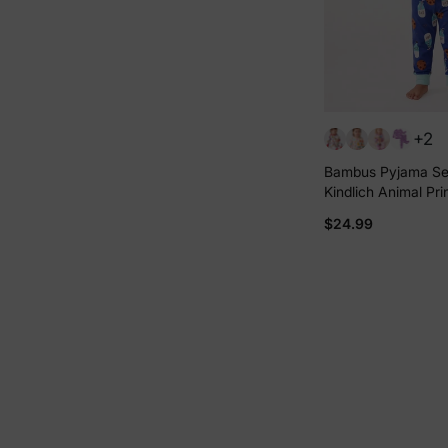
+2
Bambus Pyjama Set 
Kindlich Animal Pri
anliegendes Pyjama
$24.99
Baby/Kleinkind bla