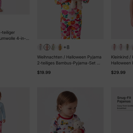
-teiliger
umwolle 4-in-1
ajama-Set für
+8
Weihnachten / Halloween Pyjama
Kleinkind /
2-teiliges Bambus-Pyjama-Set mit
Halloween 
kindlichem Druck für Baby /
Bambus Pyj
$19.99
$29.99
Kleinkind (eng anliegend) rosa
für 4 Jahre
blau