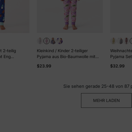
2-teilig
Kleinkind / Kinder 2-teiliger
Weihnachte
nt Eng
Pyjama aus Bio-Baumwolle mit
Pyjama Set
-Set für
kindlichem Print Eng anliegende
mit kindlic
$23.99
$32.99
u
Pyjamas für Mädchen / Jungen
Kleinkind /
rosa
) Farbblock
Sie sehen gerade 25-48 von 87 
MEHR LADEN