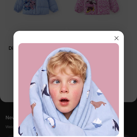
™
™
ThermoUmarmung
ThermoUmarmung
Disney Stitch Mädchen
Disney Mickey und
Kleinkind/Kind
Freunde Mädchen
Steppjacken Blau
Kleinkind/Kind
$59.99
$59.99
Steppjacken Pink
Sie sehen gerade 1-2 von 2 produkte
Newsletter
Weiche Sachen, kleine Rabatte, null Spam.