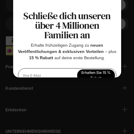
Ihre E-Mail
Schließe dich unseren
über 4 Millionen
+1
Ihr Telefon
Familien an
Erhalte frühzeitigen Zugang zu
neuen
Veröffentlichungen & exklusiven Vorteilen
– plus
15 % Rabatt
auf deine erste Bestellung.
Produkte
Erhalten Sie 15 %
Ihre E-Mail
Rabatt
Kundendienst
Indem Sie sich anmelden, stimmen Sie unserer
Datenschutzerklärung
zu
Entdecken
UNTERNEHMENSHINWEISE