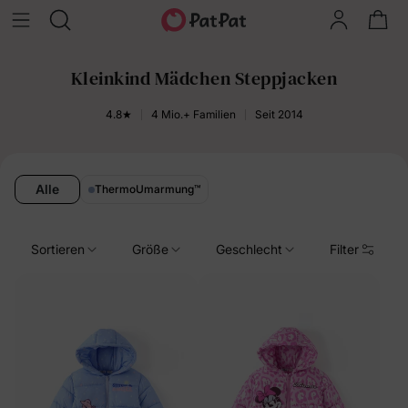
Kleinkind Mädchen Steppjacken
4.8★
4 Mio.+ Familien
Seit 2014
Alle
ThermoUmarmung
™
Sortieren
Größe
Geschlecht
Filter