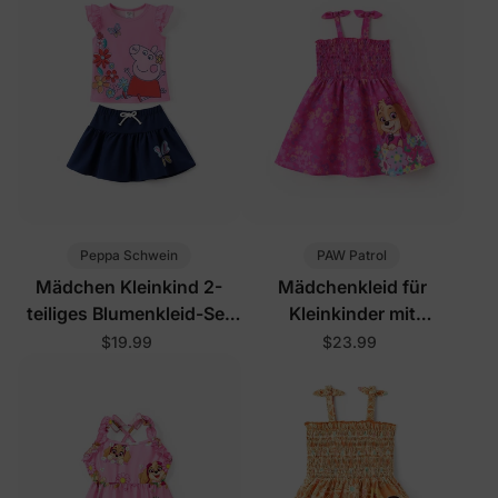
Peppa Schwein
PAW Patrol
Mädchen Kleinkind 2-
Mädchenkleid für
teiliges Blumenkleid-Set
Kleinkinder mit
Rosa
Blumenmuster in
$19.99
$23.99
Knallpink