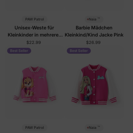
™
PAW Patrol
Naia
Unisex-Weste für
Barbie Mädchen
Kleinkinder in mehreren
Kleinkind/Kind Jacke Pink
Farben
$22.99
$26.99
Best Seller
Best Seller
™
PAW Patrol
Naia