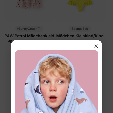
™
SpongeBob
BunnyCotton
PAW Patrol Mädchenkleid
Mädchen Kleinkind/Kind
für Kleinkinder in Pink
UPF Badeanzüge Gelb
$36.99
$22.99