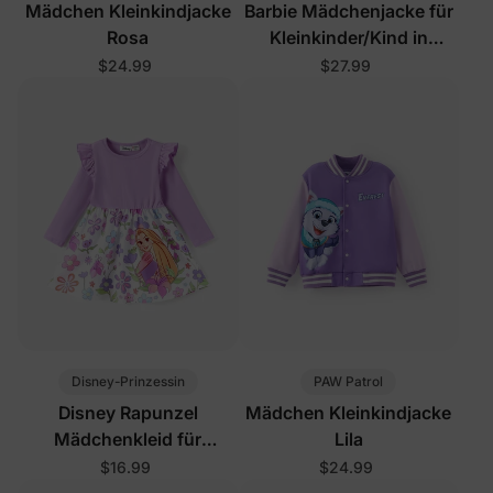
Mädchen Kleinkindjacke
Barbie Mädchenjacke für
Rosa
Kleinkinder/Kind in
Rosarot
$24.99
$27.99
Disney-Prinzessin
PAW Patrol
Disney Rapunzel
Mädchen Kleinkindjacke
Mädchenkleid für
Lila
Kleinkinder in Helllila
$16.99
$24.99