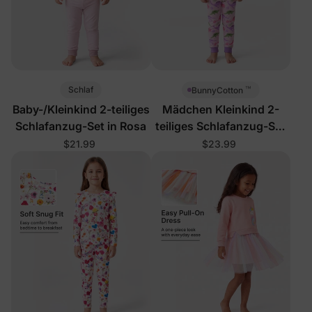
™
Schlaf
BunnyCotton
Baby-/Kleinkind 2-teiliges
Mädchen Kleinkind 2-
Schlafanzug-Set in Rosa
teiliges Schlafanzug-Set
Rosa
$21.99
$23.99