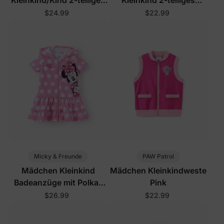
Kleid-Set
Baumwoll-Ärmelloses Set
$24.99
$22.99
Orange
Micky & Freunde
PAW Patrol
Mädchen Kleinkind
Mädchen Kleinkindweste
Badeanzüge mit Polka-
Pink
Dots
$26.99
$22.99