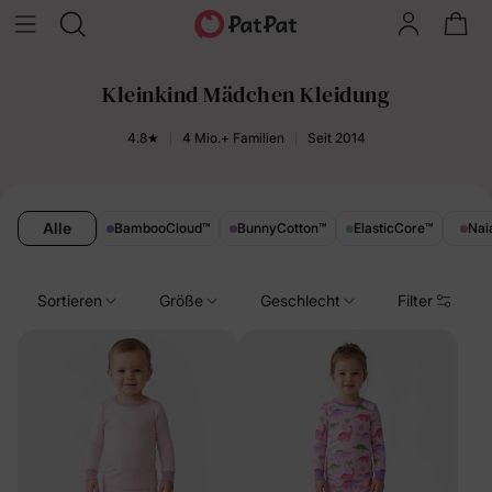
Kleinkind Mädchen Kleidung
4.8★
4 Mio.+ Familien
Seit 2014
Alle
BambooCloud
™
BunnyCotton
™
ElasticCore
™
Nai
Sortieren
Größe
Geschlecht
Filter