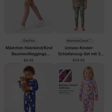
™
DayFlex
BambooCloud
Mädchen Kleinkind/Kind
Unisex-Kinder-
Baumwollleggings
Schlafanzug-Set mit 3
Schwarz
Teilen und Großkatzen-
$9.99
$29.99
Motiv