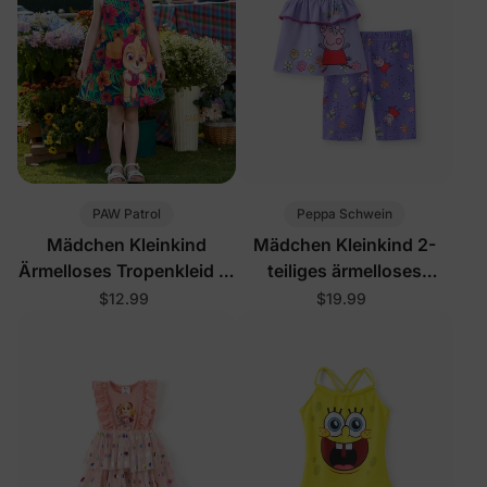
PAW Patrol
Peppa Schwein
Mädchen Kleinkind
Mädchen Kleinkind 2-
Ärmelloses Tropenkleid in
teiliges ärmelloses
Knallpink
Schmetterlingsset Lila
$12.99
$19.99