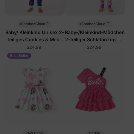
™
™
BambooCloud
BambooCloud
Baby/ Kleinkind Unisex 2-
Baby-/Kleinkind-Mädchen
teiliges Cookies & Milch
2-teiliger Schlafanzug mit
Schlafanzug-Set
verspielten Hunden
$24.99
$24.99
Best Seller
PAW Patrol
Barbie