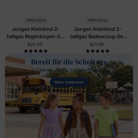
PAW Patrol
PAW Patrol
Jungen Kleinkind 2-
Jungen Kleinkind 2-
teiliges Regenbogen-Set
teiliges Badeanzug-Set
Gelb
Blau
$20.99
$21.99
Bereit für die Schultage
5 % RABATT ab 59 $ | 8 % RABATT ab 89 $
Mehr entdecken