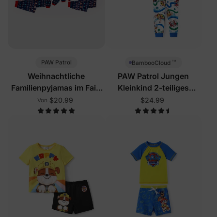
™
PAW Patrol
BambooCloud
Weihnachtliche
PAW Patrol Jungen
Familienpyjamas im Fair-
Kleinkind 2-teiliges
Isle-Muster, Marineblau
Schlafanzug-Set Blau
$20.99
$24.99
Von