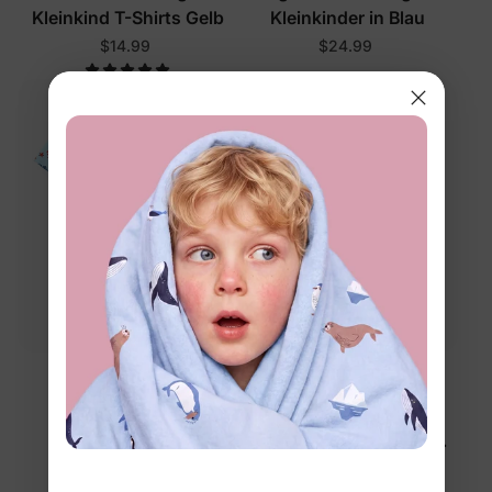
Kleinkind T-Shirts Gelb
Kleinkinder in Blau
$14.99
$24.99
™
PAW Patrol
BambooCloud
PAW Patrol Jungen
Jungen-Kleinkind 2-
Kleinkind 3-teiliges
teiliges Tier-Badeanzug-
Schlafanzug-Set Blau
Set Tiefblau
$29.99
$26.99