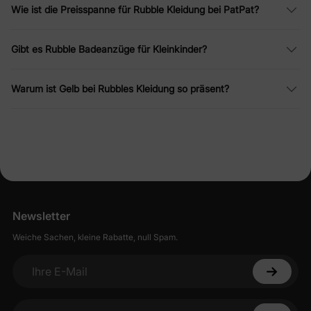
schmutziges Knie ein Dienstag ist und keine Tragödie. Weich,
Wie ist die Preisspanne für Rubble Kleidung bei PatPat?
robust und unverkennbar Rubble.
Gibt es Rubble Badeanzüge für Kleinkinder?
Warum ist Gelb bei Rubbles Kleidung so präsent?
Newsletter
Weiche Sachen, kleine Rabatte, null Spam.
Ihre E-Mail