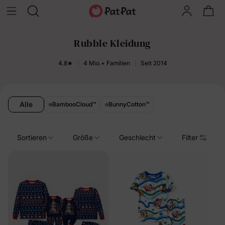
Rubble Kleidung
4.8★
4 Mio.+ Familien
Seit 2014
Alle
BambooCloud
™
BunnyCotton
™
Sortieren
Größe
Geschlecht
Filter