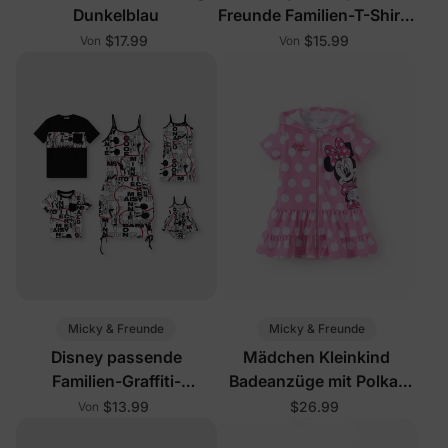
Dunkelblau
Freunde Familien-T-Shirts
ohne Ärmel, mehrfarbig
$17.99
$15.99
Von
Von
Micky & Freunde
Micky & Freunde
Disney passende
Mädchen Kleinkind
Familien-Graffiti-
Badeanzüge mit Polka-
Freizeitoutfits
Dots
$13.99
$26.99
Von