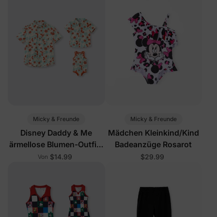
Micky & Freunde
Micky & Freunde
Disney Daddy & Me
Mädchen Kleinkind/Kind
ärmellose Blumen-Outfits
Badeanzüge Rosarot
Mehrfarbig
$14.99
$29.99
Von