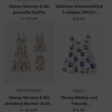
Disney Mommy & Me
Mädchen Kleinkind/Kind
gestreifte Outfits
2-teiliges UPF50+
Badeanzug mit Rüschen
$18.99
$26.99
Von
in Pink
™
Micky & Freunde
Naia
Disney Mommy & Me
Disney Mickey und
ärmellose Blumen-Outfits
Freunde
Mehrfarbig
Baby-/Kleinkindkleid Weiß
$14.99
$16.99
Von