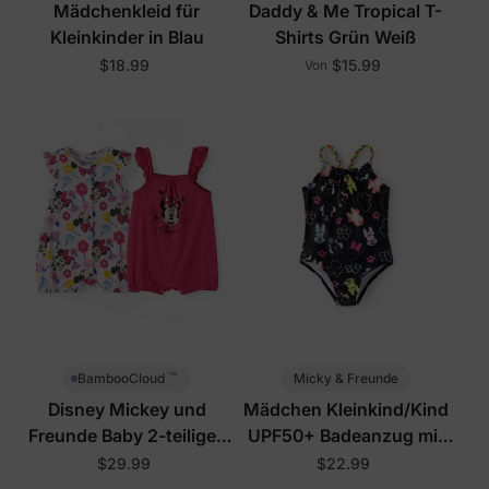
Mädchenkleid für
Daddy & Me Tropical T-
Kleinkinder in Blau
Shirts Grün Weiß
$18.99
$15.99
Von
™
Micky & Freunde
BambooCloud
Disney Mickey und
Mädchen Kleinkind/Kind
Freunde Baby 2-teiliges
UPF50+ Badeanzug mit
Bodysuit-Set in Knallpink
Blumenmuster Schwarz
$29.99
$22.99