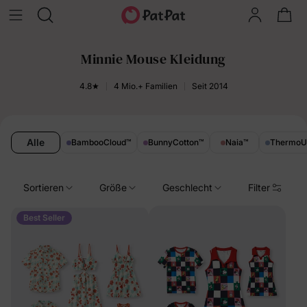
Minnie Mouse Kleidung
4.8★
4 Mio.+ Familien
Seit 2014
Alle
BambooCloud
™
BunnyCotton
™
Naia
™
Thermo
Sortieren
Größe
Geschlecht
Filter
Best Seller