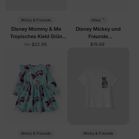
™
Micky & Freunde
Naia
Disney Mommy & Me
Disney Mickey und
Tropisches Kleid Grün
Freunde
Weiß
Baby-/Kleinkindkleid Rosa
$22.99
$19.99
Von
Micky & Freunde
Micky & Freunde