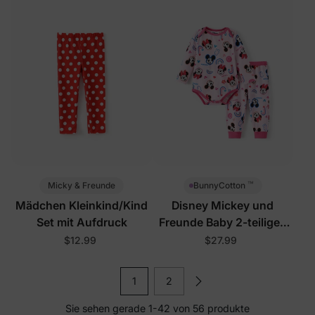
™
Micky & Freunde
BunnyCotton
Mädchen Kleinkind/Kind
Disney Mickey und
Set mit Aufdruck
Freunde Baby 2-teiliges
Set Pink
$12.99
$27.99
1
2
Sie sehen gerade 1-42 von 56 produkte