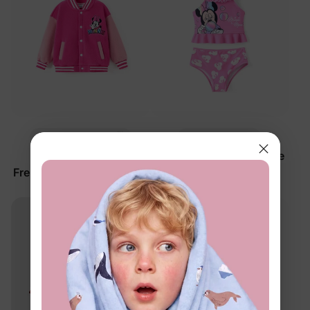
™
Micky & Freunde
ThermoUmarmung
Disney Mickey und
Baby-/Kleinkind 2-teilige
Freunde Unisex Jacke für
Badeanzüge Rosa
Kleinkinder/Kinder in
$34.99
$26.99
Rosarot