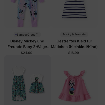
™
Micky & Freunde
BambooCloud
Disney Mickey und
Gestreiftes Kleid für
Freunde Baby 2-Wege
Mädchen (Kleinkind/Kind)
Reißverschluss Strampler
$24.99
$18.99
Pink