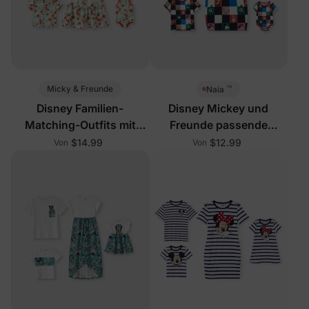
™
Micky & Freunde
Naia
Disney Familien-
Disney Mickey und
Matching-Outfits mit
Freunde passende
Allover-Print
ärmellose Familienoutfits
$14.99
$12.99
Von
Von
Mehrfarbig