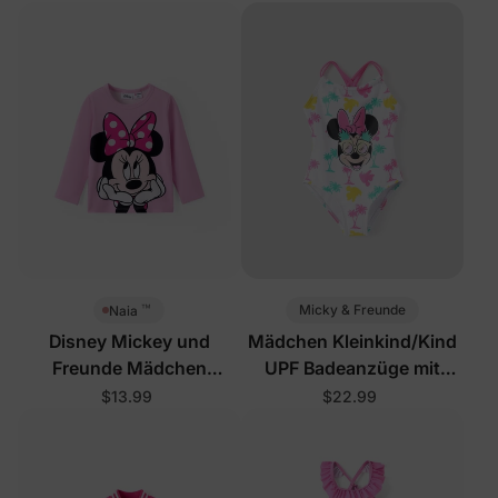
™
Micky & Freunde
Naia
Disney Mickey und
Mädchen Kleinkind/Kind
Freunde Mädchen
UPF Badeanzüge mit
Kleinkind/Kind T-Shirts
Blumenmuster Weiß
$13.99
$22.99
Pink