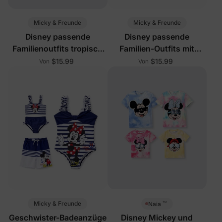
Micky & Freunde
Micky & Freunde
Disney passende
Disney passende
Familienoutfits tropisch
Familien-Outfits mit
Grün Weiß
Streifenmuster
$15.99
$15.99
Von
Von
™
Micky & Freunde
Naia
Geschwister-Badeanzüge
Disney Mickey und