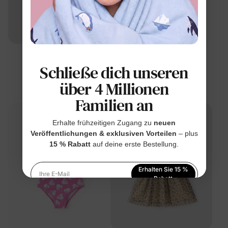
™
™
Naia
Naia
Schließe dich unseren
Disney Mickey und
Disney Mickey und
über 4 Millionen
Freunde Mädchen
Freunde
Kleinkind 2-teiliges Kleid-
Baby-/Kleinkindkleid Lila
$24.99
$16.99
Familien an
Set
Erhalte frühzeitigen Zugang zu
neuen
Veröffentlichungen & exklusiven Vorteilen
– plus
15 % Rabatt
auf deine erste Bestellung.
Erhalten Sie 15 %
Ihre E-Mail
Rabatt
Indem Sie sich anmelden, stimmen Sie unserer
Datenschutzerklärung
zu