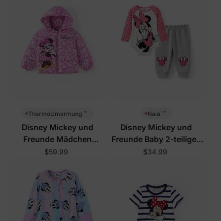
™
™
ThermoUmarmung
Naia
Disney Mickey und
Disney Mickey und
Freunde Mädchen
Freunde Baby 2-teiliges
Kleinkind/Kind
Set Rosarot
$59.99
$34.99
Steppjacken Pink